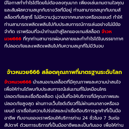
มีโอกาสทำกำไรได้โดยไม่ต้องลงทุนมาก เพียงเล่นเกมตามใจคุณ
และสัมผัสความสนุกกับรางวัลที่มีอยู่ ท่านสามารถสนุกกับเกมส์
สล็อตที่บริสุทธิ์ ไม่มีความวุ่นวายจากคนกลางหรือเอเยนต์ ทำให้
ท่านสามารถเพลิดเพลินไปกับประสบการณ์การเล่นอย่างไม่มีข้อ
จำกัด เราพร้อมที่จะนำท่านเข้าสู่โลกของเกมส์สล็อต
จ้าวห
มวย666
ที่ทุกท่านสามารถผ่อนคลายและทำกำไรได้ในบรรยากาศ
ที่ปลอดภัยและเพลิดเพลินไปกับความสนุกที่ไม่มีวันจบ
จ้าวหมวย666
สล็อตคุณภาพที่มาตรฐานระดับโลก
จ้าวหมวย666
นำเสนอเกมสล็อตที่มีคุณภาพและความน่าสนใจ
เพื่อให้ท่านได้พบกับประสบการณ์เล่นเกมที่ไม่เหมือนใคร
ปลอดภัยและเชื่อถือสล็อต มุ่งมั่นที่จะให้บริการที่มีคุณภาพและ
ปลอดภัยสูงสุด ผ่านทางเว็บไซต์เดียวที่ไม่ผ่านคนกลางหรือเอ
เยนต์ เราเชื่อในความโปร่งใสและน่าเชื่อถือบริการลูกค้าที่เป็นมือ
อาชีพ ทีมงานของเราพร้อมให้บริการท่าน 24 ชั่วโมง 7 วันต่อ
สัปดาห์ ด้วยการบริการที่เป็นมืออาชีพและเป็นกันเอง เพื่อให้ท่าน