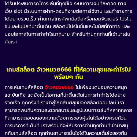
ได้รับประสบการณ์การเล่นที่ทุกข์ใจ ระบบการเงินที่สะดวก ทาง
เว็บ slot มีระบบการฝาก-ถอนที่ง่ายต่อการใช้งาน และทำรายการ
ได้อย่างรวดเร็ว ผ่านทางโทรศัพท์มือถือหรือคอมพิวเตอร์ โปรโม
ชั่นและโบนัสที่น่าตื่นเต้น สล็อตมีโปรโมชั่นและโบนัสที่ท้าทาย และ
มอบโอกาสในการทำกำไรมากมาย สำหรับท่านทุกท่านที่เข้ามาเล่น
กับเรา
เกมส์สล็อต
จ้าวหมวย666
ที่ให้ความสุขและกำไรไป
พร้อมๆ กัน
การเล่นเกมส์สล็อต
จ้าวหมวย666
ไม่เพียงแต่มอบความสนุก
และบันเทิง แต่ยังเป็นโอกาสที่น่าตื่นเต้นในการทำกำไรได้อย่าง
รวดเร็ว ทุกครั้งที่เราเข้าสู่โลกสันติสุขของสล็อตออนไลน์
เรา
สามารถพบกับความสะดวกสบายและรูปแบบการเล่นที่หลากหลาย
ที่สามารถตอบสนองความต้องการของผู้เล่นได้อย่างครบถ้วน
การบริการที่เต็มที่ เราพร้อมที่จะให้บริการท่านทุกท่านที่เข้ามาสนุ
กกับเกมส์สล็อต ทุกท่านสามารถมั่นใจได้ในความเต็มใจของทีม