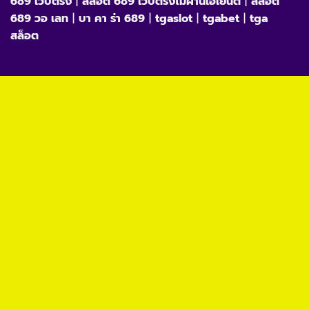
689 เว็บตรง
|
สล็อต 689 เว็บตรงไม่ผ่านเอเยนต์
|
สล็อต
689 วอ เลท
|
บา คา ร่า 689
|
tgaslot
|
tgabet
|
tga
สล็อต
https://tga689z.com
https://tga689z.co
https://tga689z.xyz
https://rico689.com
https://g2g-cash.org
https://g2g-
cash.co
https://pg15k.bet
https://pg15k.me
https://pg15k.xyz
https://pg15k.co
https://pg15k.net
https://pgbet15k.com
https://pg15k.bet
https://pg15k.me
https://pg15k.xyz
https://pg15k.co
https://tga1168.com/
https://tgabet.xyz/
http://tga789.com/
https://tga1168.net/
https://tga1168.top/
https://tga1168.life/
https://678xbet.net/
https://678xbet.co
https://ans-
allstars.com/
https://rico168.net/
https://rico168.com/
https://one5bet.net/
https://one5bet.co/
https://tga199.com/
https://reborn789.net/
https://true-
walletslot.net
https://reborn789.me/
https://jazz55.net/
https://walletslottrue.com
https://true-walletslot.net