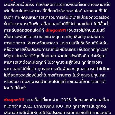
เล่นสล็อตเว็บตรง คือประสบการณ์การพนันที่แตกต่างและน่าตื่น
เต้นที่คุณไม่ควรพลาด ที่นี่ที่เรามีสล็อตออนไลน์ ฝากถอนที่ไม่มี
ขั้นต่ำ ทำให้คุณสามารถเข้าร่วมการเล่นได้โดยไม่ต้องกังวลเรื่อง
ขั้นต่ำของการเดิมพัน สล็อตออนไลน์ที่ไม่ผ่านเอเย่นต์ ไม่มีขั้นต่ำ
การเล่นสล็อตออนไลน์ที่
dragon911
เว็บตรงไม่ผ่านเอเย่นต์
เป็นการพนันที่แตกต่างและน่าสนุก เรามีทุกสิ่งที่คุณต้องการ
การแตกง่าย
เงินรางวัลมหาศาล
และระบบที่ไม่ซับซ้อนทำให้เล่น
สล็อตกลายเป็นประสบการณ์ที่ไม่เหมือนใคร เล่นได้ทุกที่ทุกเวลา
ให้คุณเล่นสล็อตได้ทุกที่ทุกเวลา ผ่านโทรศัพท์มือถือ ทำให้คุณ
สามารถเข้าถึงเกมได้ทุกที่ ไม่ว่าคุณจะอยู่ที่ไหน ทุกที่ทุกเวลา
ฝาก-ถอนไม่มีขั้นต่ำ ทุกรายการเดิมพันของคุณสามารถทำได้โดย
ไม่ต้องกังวลเรื่องขั้นต่ำในการทำรายการ ไม่ว่าคุณจะมีทุนมาก
หรือน้อย
ท่านสามารถฝากเล่นได้ทุกที่ และถอนก็สามารถทำได้
โดยไม่มีขั้นต่ำ
dragon911
เกมสล็อตที่แตกง่าย
2023
เว็บของเรามีเกมสล็อต
ที่แตกง่าย
2023
มากมายเกิน
100
เกม ทุกรายการนั้นถูกคัด
เลือกอย่างดีเพื่อให้คุณได้รับประสบการณ์การเล่นที่ท้าทายและตื่น