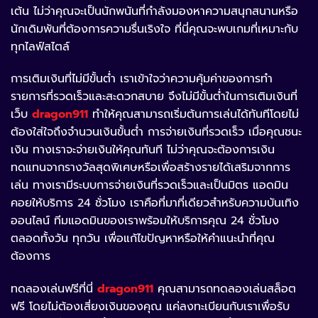
เต้น ไม่ว่าคุณจะเป็นนักพนันที่กำลังมองหาความสนุกสนานหรือ
นักเดิมพันที่ต้องการความรื่นเริงใจ ที่นี่คุณจะพบเกมที่เหมาะกับ
ทุกไลฟ์สไตล์
การเติมเงินที่ไม่มีขั้นต่ำ เราเข้าใจว่าความคุ้มค่าของการทำ
รายการที่รวดเร็วและสะดวกสบาย จึงไม่มีขั้นต่ำในการเติมเงินที่
เว็บ
dragon911
ทำให้คุณสามารถเริ่มต้นการเล่นได้ทันทีโดยไม่
ต้องใส่ใจถึงจำนวนเงินขั้นต่ำ
การจ่ายเงินที่รวดเร็ว เมื่อคุณชนะ
เงิน
ทางเราจะจ่ายเงินให้คุณทันที ไม่ว่าคุณจะต้องการเงิน
ทดแทนจากรางวัลสุดพิเศษหรือเพื่อสร้างรายได้เสริมจากการ
เล่น
ทางเรามีระบบการจ่ายเงินที่รวดเร็วและเป็นมิตร แอดมิน
คอยให้บริการ
24
ชั่วโมง เราคือที่มาที่เดียวสำหรับความบันเทิง
ออนไลน์ ทีมแอดมินของเราพร้อมให้บริการคุณ
24
ชั่วโมง
ตลอดทั้งวัน ทุกวัน เพื่อแก้ไขปัญหาหรือให้คำแนะนำที่คุณ
ต้องการ
ทดลองเล่นฟรีที่นี่
dragon911
คุณสามารถทดลองเล่นสล็อต
ฟรี โดยไม่ต้องเสี่ยงเงินของคุณ แค่ลงทะเบียนกับเราเพื่อรับ