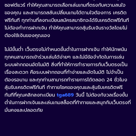
ซอฟต์แวร์ ทำให้คุณสามารถเลือกเล่นเกมที่ตรงกับความสนใจ
ของคุณ และสามารถสลับเปลี่ยนเกมได้ตามใจต้องการ เครดิต
ฟรีทันที ทุกท่านที่ลงทะเบียนสมัครสมาชิกจะได้รับเครดิตฟรีทันที
ไม่ต้องทำการฝากเงิน ทำให้คุณสามารถลุ้นรับเงินรางวัลโดยไม่
ต้องใช้เงินของคุณเอง
ไม่มีขั้นต่ำ เว็บตรงไม่กำหนดขั้นต่ำในการฝากเงิน ทำให้นักพนัน
ทุกคนสามารถเข้าร่วมเล่นได้ง่ายๆ และไม่มีข้อจำกัดในการเล่น
ระบบฝากถอนอัตโนมัติ สิ่งที่ทำให้การทำรายการกับเว็บตรงเป็น
เรื่องสะดวก คือระบบฝากถอนที่ทำง่ายและอัตโนมัติ ไม่จำเป็น
ต้องรอนาน และทุกท่านสามารถทำรายการได้ตลอด 24 ชั่วโมง
ลุ้นรับเครดิตฟรีทันที ท้าทายโชคของคุณและลุ้นรับเครดิตฟรี
ทันทีที่คุณคลิกลงทะเบียน
tga689
วันนี้ ไม่ต้องกังวลเรื่องขั้น
ต่ำในการฝากเงินและเล่นเกมสล็อตที่ท้าทายและสนุกกับเว็บตรงที่
มั่นคงและปลอดภัย