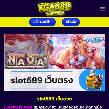
Skip
to
content
สมัครสมาชิก
เข้าเล่น
slot689 เว็บตรง
slot689 เว็บตรง
สมัครยูสเดียว เล่นสล็อตออนไลน์ได้ทุกเมื่อ