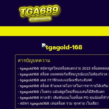
Skip
to
content
สารบัญบทความ
tgagold168 สมัครยูสใหม่สล็อตแตกง่าย 2023 สล็อตทดลอง
tgagold168 สล็อต แพลตฟอร์มที่สมบูรณ์แบบไม่ต้องกังวล ส
tgagold168 slot กราฟิกและแอนิเมชั่นระดับ4K
tgagold168 สล็อต ห้ามพลาดโอกาสในการหารายได้เสริม
tgagold168 เว็บตรง แม้แต่ยูสใหม่ที่ลองเล่นก็มีสิทธิแตก
tgagold168 ทางเข้า เดิมพันบนเว็บสล็อต PG ทุนน้อยก็ทำ
สมัคร tgagold168 เล่นสล็อต รวม ทุกค่าย เว็บเดียว