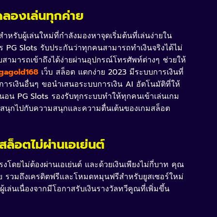
ลองเล่นทุกค่าย
ับผู้เล่นใหม่ที่กำลังมองหาจุดเริ่มต้นที่เล่นง่ายใน
งการ PG Slots รับประกันว่าทุกคนสามารถทำเงินจริงได้ไม่
ามารถเข้าถึงได้ง่ายผ่านอุปกรณ์โทรศัพท์ต่างๆ ช่วยให้
tgagold168
เว็บ สล็อต แตกง่าย 2023 มีระบบการเงินที่
ารเงินอื่นๆ ขอนำเสนอระบบการเงิน AI อัตโนมัติที่ให้
น่นอน PG Slots รองรับทุกระบบทำให้ทุกคนเข้าเล่นเกม
ี้และสนุกไปกับความสนุกและความตื่นเต้นของเกมสล็อต
ล็อตไม่ผ่านเอเย่นต์
งโดยไม่ต้องผ่านเอเย่นต์ และด้วยเงินเพียงไม่กี่บาท คุณ
าย รวมถึงเครดิตฟรีและโหมดหมุนฟรีสำหรับยูสเซอร์ใหม่
้เล่นเนื่องจากมีโอกาสรับเงินรางวัลทวีคูณที่เพิ่มขึ้น