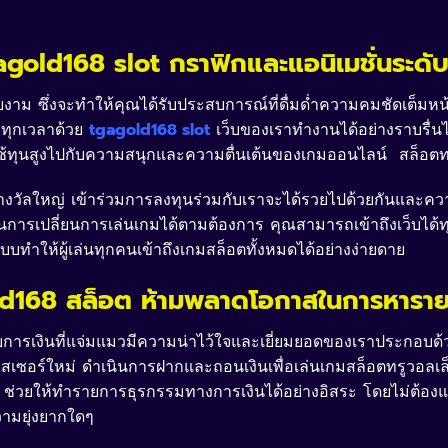
agold168 slot
กราฟิกและแอนิเมชั่นระดั
วยงาม ซึ่งจะทำให้คุณได้รับประสบการณ์ที่ดื่มด่ำความคมชัดเต็ม
ี่ทุกเวลาด้วย
tgagold168 slot
เว็บของเราทำงานได้อย่างราบรื่นไ
้องใช้ทุนสูงไปกับความสนุกและความตื่นเต้นของเกมออนไลน์ สล็อต
งวัลใหญ่ เข้าร่วมการลงทุนร่วมกับเราจะได้รวยไปด้วยกันและคว
ในการเปลี่ยนการเล่นเกมได้ตามต้องการ คุณสามารถเข้าถึงเว็บได้
ระบบทำให้ผู้เล่นทุกคนเข้าถึงเกมสล็อตทั้งหมดได้อย่างง่ายดาย
ld168
สล็อต ห้ามพลาดโอกาสในการหารายไ
รเงินที่แจ่มแมวมีความน่าไว้ใจและเยี่ยมยอดของเราประกอบด้ว
ูสเซอร์ใหม่ ดำเนินการฝากและถอนเงินเพื่อเล่นเกมสล็อตทรูวอลเล็ท
ช่วยให้ทำรายการธุรกรรมทางการเงินได้อย่างอิสระ โดยไม่ต้องแจ้งช
วามยุ่งยากใดๆ