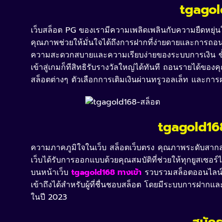
tgagol
เว็บสล็อต PG ของเรามีความเพลิดเพลินกับความยืดหยุ่นใ
คุณภาพช่วยให้มั่นใจได้ถึงการฝากที่ง่ายดายและการถอนเงิ
ความสะดวกสบายและความเรียบง่ายของระบบการเงิน ขั้นต
เข้าสู่เกมก็ทีสิทธิรับรางวัลใหญ่ได้ทันที ถอนรายได้ขอ
สล็อตต่างๆ ตัวเลือกการเติมเงินผ่านทรูวอลเล็ท และการ
tgagold168
ความภาคภูมิใจในเว็บ สล็อตเว็บตรง คุณภาพระดับสากลที่ช่
เว็บได้รับการออกแบบด้วยคุณสมบัติที่ช่วยให้ทุกยูสเซอ
บนหน้าเว็บ
tgagold168 ทางเข้า
รวบรวมสล็อตออนไลน์จาก
เข้าถึงได้สำหรับผู้ที่ชื่นชอบสล็อต โดยมีระบบการฝากแล
ในปี 2023