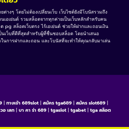
บเดียว
ายต่างๆ โดยไม่ต้องเปลี่ยนเว็บ เว็บไซต์ยังมีโบนัสรวมถึง
่ผ่านเอเย่นต์ รวมสล็อตจากทุกค่ายเป็นเว็บหลักสำหรับคน
ล็อต pg สล็อตเว็บตรง ไร้เอเย่นต์ ช่วยให้ฝากและถอนเงิน
ว็บที่ดีที่สุดสำหรับผู้ที่ชื่นชอบสล็อต โดยนำเสนอ
นต่ำในการฝากและถอน และโบนัสที่จะทำให้คุณกลับมาเล่น
9
|
ทางเข้า 689slot
|
สมัคร tga689
|
สมัคร slot689
|
 วอ เลท
|
บา คา ร่า 689
|
tgaslot
|
tgabet
|
tga สล็อต