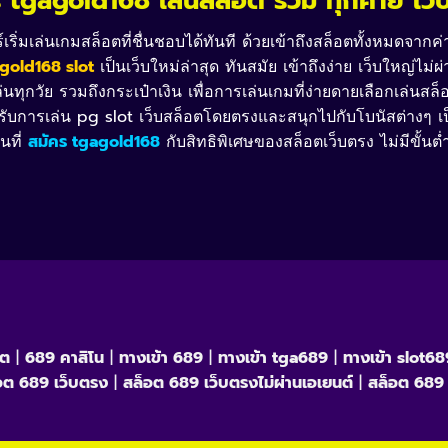
 tgagold168 เล่นสล็อต รวม ทุกค่าย เว็
ริ่มเล่นเกมสล็อตที่ชื่นชอบได้ทันที ด้วยเข้าถึงสล็อตทั้งหมดจากค่
gold168 slot
เป็นเว็บใหม่ล่าสุด ทันสมัย เข้าถึงง่าย เว็บใหญ่ไม
่นทุกวัย รวมถึงกระเป๋าเงิน เพื่อการเล่นเกมที่ง่ายดายเลือกเล่นส
ับการเล่น pg slot เว็บสล็อตโดยตรงและสนุกไปกับโบนัสต่างๆ เป็นเ
นที่
สมัคร tgagold168
กับสิทธิพิเศษของสล็อตเว็บตรง ไม่มีขั้
อต
|
689 คาสิโน
|
ทางเข้า 689
|
ทางเข้า tga689
|
ทางเข้า slot68
อต 689 เว็บตรง
|
สล็อต 689 เว็บตรงไม่ผ่านเอเยนต์
|
สล็อต 689