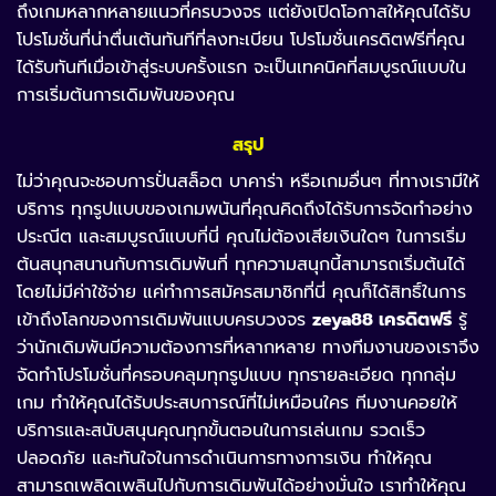
ถึงเกมหลากหลายแนวที่ครบวงจร แต่ยังเปิดโอกาสให้คุณได้รับ
โปรโมชั่นที่น่าตื่นเต้นทันทีที่ลงทะเบียน โปรโมชั่นเครดิตฟรีที่คุณ
ได้รับทันทีเมื่อเข้าสู่ระบบครั้งแรก จะเป็นเทคนิคที่สมบูรณ์แบบใน
การเริ่มต้นการเดิมพันของคุณ
สรุป
ไม่ว่าคุณจะชอบการปั่นสล็อต บาคาร่า หรือเกมอื่นๆ ที่ทางเรามีให้
บริการ ทุกรูปแบบของเกมพนันที่คุณคิดถึงได้รับการจัดทำอย่าง
ประณีต และสมบูรณ์แบบที่นี่ คุณไม่ต้องเสียเงินใดๆ ในการเริ่ม
ต้นสนุกสนานกับการเดิมพันที่ ทุกความสนุกนี้สามารถเริ่มต้นได้
โดยไม่มีค่าใช้จ่าย แค่ทำการสมัครสมาชิกที่นี่ คุณก็ได้สิทธิ์ในการ
เข้าถึงโลกของการเดิมพันแบบครบวงจร
zeya88
เครดิตฟรี
รู้
ว่านักเดิมพันมีความต้องการที่หลากหลาย ทางทีมงานของเราจึง
จัดทำโปรโมชั่นที่ครอบคลุมทุกรูปแบบ ทุกรายละเอียด ทุกกลุ่ม
เกม ทำให้คุณได้รับประสบการณ์ที่ไม่เหมือนใคร ทีมงานคอยให้
บริการและสนับสนุนคุณทุกขั้นตอนในการเล่นเกม รวดเร็ว
ปลอดภัย และทันใจในการดำเนินการทางการเงิน ทำให้คุณ
สามารถเพลิดเพลินไปกับการเดิมพันได้อย่างมั่นใจ เราทำให้คุณ