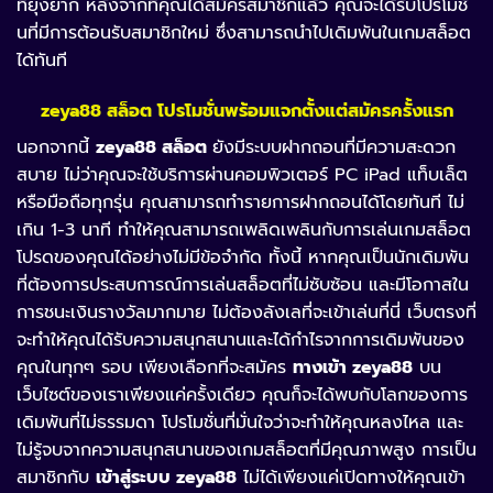
ที่ยุ่งยาก หลังจากที่คุณได้สมัครสมาชิกแล้ว คุณจะได้รับโปรโมชั่
นที่มีการต้อนรับสมาชิกใหม่ ซึ่งสามารถนำไปเดิมพันในเกมสล็อต
ได้ทันที
zeya88
สล็อต โปรโมชั่นพร้อมแจกตั้งแต่สมัครครั้งแรก
นอกจากนี้
zeya88
สล็อต
ยังมีระบบฝากถอนที่มีความสะดวก
สบาย ไม่ว่าคุณจะใช้บริการผ่านคอมพิวเตอร์ PC iPad แท็บเล็ต
หรือมือถือทุกรุ่น คุณสามารถทำรายการฝากถอนได้โดยทันที ไม่
เกิน 1-3 นาที ทำให้คุณสามารถเพลิดเพลินกับการเล่นเกมสล็อต
โปรดของคุณได้อย่างไม่มีข้อจำกัด ทั้งนี้ หากคุณเป็นนักเดิมพัน
ที่ต้องการประสบการณ์การเล่นสล็อตที่ไม่ซับซ้อน และมีโอกาสใน
การชนะเงินรางวัลมากมาย ไม่ต้องลังเลที่จะเข้าเล่นที่นี่ เว็บตรงที่
จะทำให้คุณได้รับความสนุกสนานและได้กำไรจากการเดิมพันของ
คุณในทุกๆ รอบ เพียงเลือกที่จะสมัคร
ทางเข้า
zeya88
บน
เว็บไซต์ของเราเพียงแค่ครั้งเดียว คุณก็จะได้พบกับโลกของการ
เดิมพันที่ไม่ธรรมดา โปรโมชั่นที่มั่นใจว่าจะทำให้คุณหลงไหล และ
ไม่รู้จบจากความสนุกสนานของเกมสล็อตที่มีคุณภาพสูง การเป็น
สมาชิกกับ
เข้าสู่ระบบ
zeya88
ไม่ได้เพียงแค่เปิดทางให้คุณเข้า