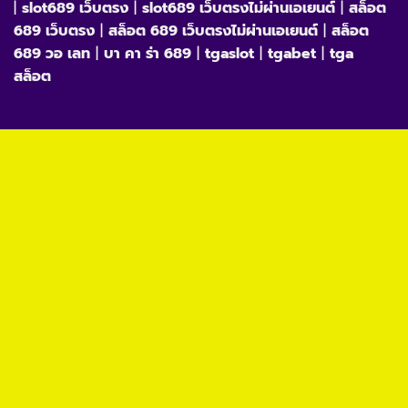
|
slot689 เว็บตรง
|
slot689 เว็บตรงไม่ผ่านเอเยนต์
|
สล็อต
689 เว็บตรง
|
สล็อต 689 เว็บตรงไม่ผ่านเอเยนต์
|
สล็อต
689 วอ เลท
|
บา คา ร่า 689
|
tgaslot
|
tgabet
|
tga
สล็อต
https://tga689z.com
https://tga689z.co
https://tga689z.xyz
https://rico689.com
https://g2g-cash.org
https://g2g-
cash.co
https://pg15k.bet
https://pg15k.me
https://pg15k.xyz
https://pg15k.co
https://pg15k.net
https://pgbet15k.com
https://pg15k.bet
https://pg15k.me
https://pg15k.xyz
https://pg15k.co
https://tga1168.com/
https://tgabet.xyz/
http://tga789.com/
https://tga1168.net/
https://tga1168.top/
https://tga1168.life/
https://678xbet.net/
https://678xbet.co
https://ans-
allstars.com/
https://rico168.net/
https://rico168.com/
https://one5bet.net/
https://one5bet.co/
https://tga199.com/
https://reborn789.net/
https://true-
walletslot.net
https://reborn789.me/
https://jazz55.net/