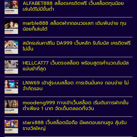
ALFABET888 สล็อตเครดิตฟรี เว็บสล็อตทุนน้อย
ได้
jgaming911
on
เงิน
บา
WOWC4
เล่นได้ไม่มีขั้นต่ำ
จริง
คา
สล็อต
แน่นอน
ร่า
เว็บ
No
ออ
ตรง
Comments
marble888 สล็อตฝากถอนวอเลท เดิมพันง่าย ทุน
โต้
วอ
on
เว็บ
เลท
ALFABET888
น้อยก็เล่นได้
ตรง
เอฟเฟกต์
สล็อต
ไม่
จัด
เครดิต
No
ผ่าน
เต็ม
ฟรี
Comments
สมัครเล่นคาสิโน DA999 เว็บหลัก รับโบนัส เครดิตฟรี
เอเย่นต์
เกม
เว็บ
on
หลาก
สล็อต
marble888
ไม่อั้น
หลาย
ทุน
สล็อต
น้อย
ฝาก
No
เล่น
ถอน
Comments
HELLCAT77 เว็บตรงสล็อต พร้อมสูตรคำนวณโบนัส
ได้
วอ
on
ไม่มี
เลท
สมัคร
แม่นยำที่สุด
ขั้น
เดิม
เล่น
ต่ำ
พัน
คา
No
ง่าย
สิโน
Comments
LNW69 เข้าสู่ระบบสล็อต การเงินมั่นคง ถอนง่าย ไม่
ทุน
DA999
on
น้อย
เว็บ
HELLCAT77
จำกัดรอบ
ก็
หลัก
เว็บ
เล่น
รับ
ตรง
No
ได้
โบนัส
สล็อต
Comments
moodeng999 ทางเข้าเว็บสล็อต เริ่มต้นการฝากขั้น
เครดิต
พร้อม
on
ฟรี
สูตร
LNW69
ต่ำเพียง 1 บาท จัดเต็มตลอดทั้งวัน
ไม่
คำนวณ
เข้า
อั้น
โบนัส
สู่
No
แม่นยำ
ระบบ
Comments
starx888 เว็บสล็อตมือถือ มีผลตอบแทนสูง ลุ้นรับ
ที่สุด
สล็อต
on
การ
moodeng999
รางวัลใหญ่
เงิน
ทาง
มั่นคง
เข้า
No