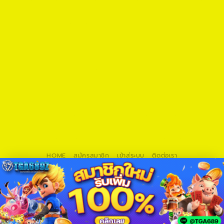
https://walletslottrue.com
https://true-walletslot.net
https://slot-freecredit.top
https://true-walletslot.com
https://jazz55.top/
https://jazz-55.co/
https://jazz-55.com/
https://jazz-55.net/
https://jazz55.co/
https://g2gbetvip888.com/
https://g2gbetwallet.com/
https://g2gbetwallet.net/
https://xn-
-82ca8bbo3nc4a9d.com/
https://g2gbetwallet.co/
https://tga689.com
https://tga689.me/
http://tgabet689.com
https://tgabet689.net/
https://tgabet689.co
https://walletslottrue.com/
https://wallet-slottrue.com/
https://true-walletslot.net/
https://true-walletslot.com/
https://slot-freecredit.top/
HOME
สมัครสมาชิก
เข้าสู่ระบบ
ติดต่อเรา
Copyright 2026 ©
tgabet689