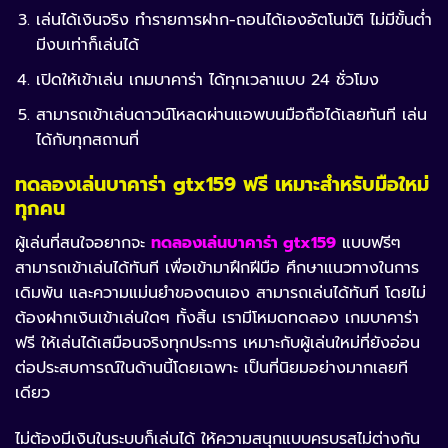
เล่นได้เงินจริง ทำรายการฝาก-ถอนได้เองอัตโนมัติ ไม่มีขั้นต่ำ
มีงบเท่าก็เล่นได้
เปิดให้เข้าเล่น เกมบาคาร่า ได้ทุกเวลาแบบ 24 ชั่วโมง
สามารถเข้าเล่นดาวน์โหลดผ่านแอพบนมือถือได้เลยทันที เล่น
ได้กับทุกสถานที่
ทดลองเล่นบาคาร่า gtx159 ฟรี เหมาะสำหรับมือใหม่
ทุกคน
ผู้เล่นที่สนใจอยากจะ
ทดลองเล่นบาคาร่า gtx159
แบบฟรีๆ
สามารถเข้าเล่นได้ทันที เพื่อเข้ามาฝึกฝีมือ ศึกษาแนวทางในการ
เดิมพัน และความแม่นยำของตนเอง สามารถเล่นได้ทันที โดยไม่
ต้องฝากเงินเข้าเล่นใดๆ ทั้งสิ้น เรามีโหมดทดลอง เกมบาคาร่า
ฟรี ให้เล่นได้เสมือนจริงทุกประการ เหมาะกับผู้เล่นใหม่ที่ยังอ่อน
ต่อประสบการณ์ในด้านนี้โดยเฉพาะ เป็นที่นิยมอย่างมากเลยที
เดียว
ไม่ต้องมีเงินในระบบก็เล่นได้ ให้ความสนุกแบบครบรสไม่ต่างกัน