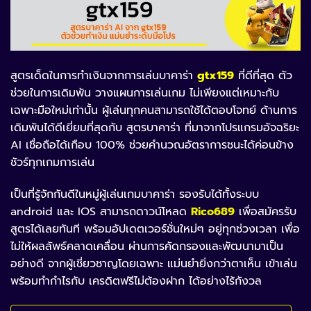
สูตรเด็ดในการทำเงินจากการเล่นบาคาร่า
gtx159
ที่ดีที่สุด ตัว
ช่วยในการเดิมพัน วางแผนการเล่นเกม ไม่เพียงแต่เหมาะกับ
เฉพาะมือใหม่เท่านั้น ผู้เล่นทุกคนสามารถใช้ได้ตอบโจทย์ ด้านการ
เดิมพันได้ดีเยี่ยมที่สุดกับ สูตรบาคาร่า ที่มาจากโปรแกรมอัจฉริยะ
AI เชื่อถือได้เกือบ 100% ช่วยคำนวณอัตราการชนะได้ค่อนข้าง
ชัวร์ทุกเกมการเล่น
เป็นที่รู้จักกันดีในหมู่ผู้เล่นเกมบาคาร่า รองรับได้ทั้งระบบ
android และ IOS สามารถดาวน์โหลด
Rico689
เพื่อสมัครรับ
สูตรได้เลยทันที พร้อมอัปเดตเวอร์ชั่นใหม่ๆ อยู่ทุกช่วงเวลา เพื่อ
ไม่ให้ผลลัพธ์คลาดเคลื่อน ผ่านการคัดกรองและพัฒนามาเป็น
อย่างดี จากผู้เชี่ยวชาญโดยเฉพาะ แม่นยำยิ่งกว่าตาเห็น เข้าเล่น
พร้อมทำกำไรกับ เครดิตฟรีไม่ต้องฝาก ได้อย่างไร้กังวล