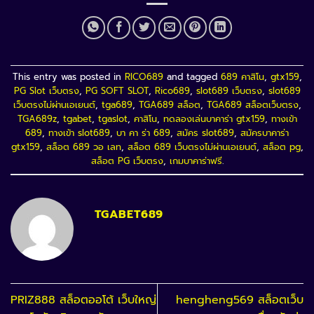
This entry was posted in
RICO689
and tagged
689 คาสิโน
,
gtx159
,
PG Slot เว็บตรง
,
PG SOFT SLOT
,
Rico689
,
slot689 เว็บตรง
,
slot689
เว็บตรงไม่ผ่านเอเยนต์
,
tga689
,
TGA689 สล็อต
,
TGA689 สล็อตเว็บตรง
,
TGA689z
,
tgabet
,
tgaslot
,
คาสิโน
,
ทดลองเล่นบาคาร่า gtx159
,
ทางเข้า
689
,
ทางเข้า slot689
,
บา คา ร่า 689
,
สมัคร slot689
,
สมัครบาคาร่า
gtx159
,
สล็อต 689 วอ เลท
,
สล็อต 689 เว็บตรงไม่ผ่านเอเยนต์
,
สล็อต pg
,
สล็อต PG เว็บตรง
,
เกมบาคาร่าฟรี
.
TGABET689
PRIZ888 สล็อตออโต้ เว็บใหญ่
hengheng569 สล็อตเว็บ