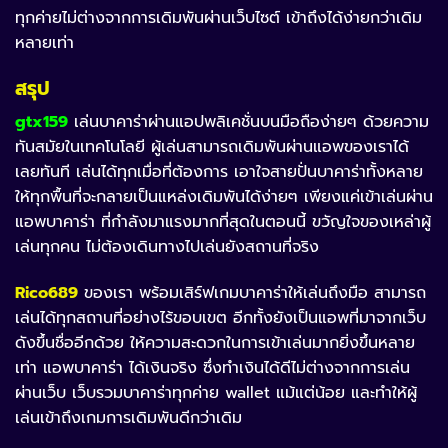
ทุกค่ายไม่ต่างจากการเดิมพันผ่านเว็บไซต์ เข้าถึงได้ง่ายกว่าเดิม
หลายเท่า
สรุป
gtx159
เล่นบาคาร่าผ่านแอปพลิเคชั่นบนมือถือง่ายๆ ด้วยความ
ทันสมัยในเทคโนโลยี ผู้เล่นสามารถเดิมพันผ่านแอพของเราได้
เลยทันที เล่นได้ทุกเมื่อที่ต้องการ เอาใจสายปั่นบาคาร่าทั้งหลาย
ให้ทุกพื้นที่จะกลายเป็นแหล่งเดิมพันได้ง่ายๆ เพียงแค่เข้าเล่นผ่าน
แอพบาคาร่า ที่กำลังมาแรงมากที่สุดในตอนนี้ ขวัญใจของเหล่าผู้
เล่นทุกคน ไม่ต้องเดินทางไปเล่นยังสถานที่จริง
Rico689
ของเรา พร้อมเสิร์ฟเกมบาคาร่าให้เล่นถึงมือ สามารถ
เล่นได้ทุกสถานที่อย่างไร้ขอบเขต อีกทั้งยังเป็นแอพที่มาจากเว็บ
ดังขึ้นชื่ออีกด้วย ให้ความสะดวกในการเข้าเล่นมากยิ่งขึ้นหลาย
เท่า แอพบาคาร่า ได้เงินจริง ซึ่งทำเงินได้ดีไม่ต่างจากการเล่น
ผ่านเว็บ เว็บรวมบาคาร่าทุกค่าย wallet แม้แต่น้อย และทำให้ผู้
เล่นเข้าถึงเกมการเดิมพันดีกว่าเดิม