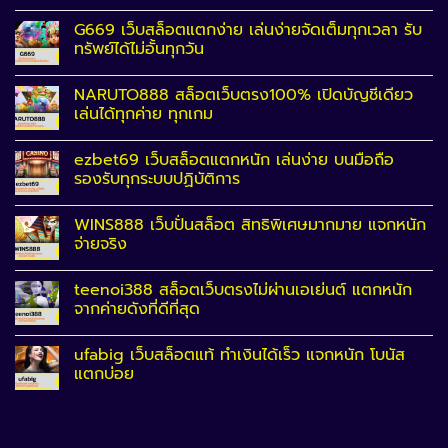
อั้น
เว็บ
No
จ่าย
ตรง
Comments
G669 เว็บสล็อตแตกง่าย เล่นง่ายจัดเต็มทุกเวลา รับ
จริง
วอ
on
ทุก
เลท
luxry888
ทรัพย์ได้ไม่อั้นทุกวัน
ยอด
คัด
ทดลอง
ไม่มี
สรร
เล่น
No
หัก
เกม
สล็อต
Comments
NARUTO888 สล็อตเว็บตรง100% เปิดบัญชีเดียว
เปอร์เซ็นต์
อย่าง
เริ่ม
on
ดี
ต้น
G669
เล่นได้ทุกค่าย ทุกเกม
อัตรา
1
เว็บ
การ
บาท
สล็อต
No
จ่าย
สมัคร
แตก
Comments
ezbet69 เว็บสล็อตแตกหนัก เล่นง่าย บนมือถือ
สูง
ฟรี
ง่าย
on
ไม่มี
เล่น
NARUTO888
รองรับทุกระบบปฏิบัติการ
ค่า
ง่าย
สล็อต
ธรรมเนียม
จัด
เว็บ
No
เต็ม
ตรง100%
Comments
WINS888 เว็บปั่นสล็อต สิทธิพิเศษมากมาย แจกหนัก
ทุก
เปิด
on
เวลา
บัญชี
ezbet69
จ่ายจริง
รับ
เดียว
เว็บ
ทรัพย์
เล่น
สล็อต
No
ได้
ได้
แตก
Comments
teenoi388 สล็อตเว็บตรงไม่ผ่านเอเย่นต์ แตกหนัก
ไม่
ทุก
หนัก
on
อั้น
ค่าย
เล่น
WINS888
จากค่ายดังที่ดีที่สุด
ทุก
ทุก
ง่าย
เว็บ
วัน
เกม
บน
ปั่น
No
มือ
สล็อต
Comments
ufabig เว็บสล็อตแท้ ทำเงินได้เร็ว แจกหนัก โบนัส
ถือ
สิทธิ
on
รองรับ
พิเศษ
teenoi388
แตกบ่อย
ทุก
มากมาย
สล็อต
ระบบ
แจก
เว็บ
No
ปฏิบัติ
หนัก
ตรง
Comments
การ
จ่าย
ไม่
on
จริง
ผ่าน
ufabig
เอเย่นต์
เว็บ