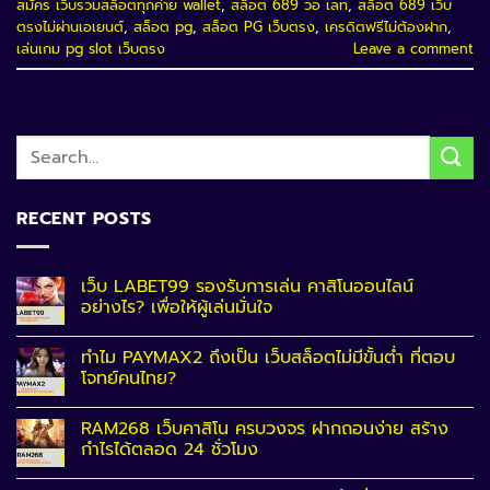
สมัคร เว็บรวมสล็อตทุกค่าย wallet
,
สล็อต 689 วอ เลท
,
สล็อต 689 เว็บ
ตรงไม่ผ่านเอเยนต์
,
สล็อต pg
,
สล็อต PG เว็บตรง
,
เครดิตฟรีไม่ต้องฝาก
,
เล่นเกม pg slot เว็บตรง
Leave a comment
RECENT POSTS
เว็บ LABET99 รองรับการเล่น คาสิโนออนไลน์
อย่างไร? เพื่อให้ผู้เล่นมั่นใจ
No
Comments
ทำไม PAYMAX2 ถึงเป็น เว็บสล็อตไม่มีขั้นต่ำ ที่ตอบ
on
เว็บ
โจทย์คนไทย?
LABET99
รองรับ
No
การ
Comments
RAM268 เว็บคาสิโน ครบวงจร ฝากถอนง่าย สร้าง
เล่น
on
คา
ทำไม
กำไรได้ตลอด 24 ชั่วโมง
สิ
PAYMAX2
โน
ถึง
No
ออนไลน์
เป็น
Comments