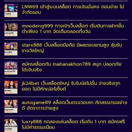
ง่าย
สิโน
Comments
LNW69 เข้าสู่ระบบสล็อต การเงินมั่นคง ถอนง่าย ไม่
ทุน
DA999
on
น้อย
เว็บ
HELLCAT77
จำกัดรอบ
ก็
หลัก
เว็บ
เล่น
รับ
ตรง
No
ได้
โบนัส
สล็อต
Comments
moodeng999 ทางเข้าเว็บสล็อต เริ่มต้นการฝากขั้น
เครดิต
พร้อม
on
ฟรี
สูตร
LNW69
ต่ำเพียง 1 บาท จัดเต็มตลอดทั้งวัน
ไม่
คำนวณ
เข้า
อั้น
โบนัส
สู่
No
แม่นยำ
ระบบ
Comments
starx888 เว็บสล็อตมือถือ มีผลตอบแทนสูง ลุ้นรับ
ที่สุด
สล็อต
on
การ
moodeng999
รางวัลใหญ่
เงิน
ทาง
มั่นคง
เข้า
No
ถอน
เว็บ
Comments
สมัครสล็อตกับ mahanakhon789 สนุก ปลอดภัย
ง่าย
สล็อต
on
ไม่
เริ่ม
starx888
ได้เงินจริง
จำกัด
ต้น
เว็บ
รอบ
การ
สล็อต
No
ฝาก
มือ
Comments
jk24bet เว็บสล็อตใหญ่ รับโบนัสไม่อั้น จ่ายจริงทุก
ขั้น
ถือ
on
ต่ำ
มี
สมัคร
ยอด ไม่มีหักเปอร์เซ็นต์
เพียง
ผล
สล็อต
1
ตอบแทน
กับ
No
บาท
สูง
mahanakhon789
Comments
autogame89 สล็อตเว็บตรงวอเลท คัดสรรเกมอย่าง
จัด
ลุ้น
สนุก
on
เต็ม
รับ
ปลอดภัย
jk24bet
ดี อัตราการจ่ายสูง
ตลอด
รางวัล
ได้
เว็บ
ทั้ง
ใหญ่
เงิน
สล็อต
No
วัน
จริง
ใหญ่
Comments
luxry888 ทดลองเล่นสล็อต เริ่มต้น 1 บาท สมัครฟรี
รับ
on
โบนัส
autogame89
ไม่มีค่าธรรมเนียม
ไม่
สล็อต