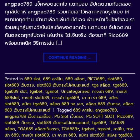
angpao789 แจ็คพอตแตกไว แตกบ่อย อัปเดตเกมกันตลอด
ทุกสัปดาห์ angpao789 รวมเกมเอาไว้หลากหลายรูปแบบ ให้
สมาชิกทุกท่าน เข้ามาเลือกเล่นกันได้เอง ผ่านหน้าเว็บไซต์ของเรา
ร่วมสนุกลุ้นรางวัลโบนัสแจ็คพอตแตกไว แตกบ่อย อัปเดตเกม
กันตลอดทุกสัปดาห์ เล่นง่าย ได้เงินจริง ต้องมาที่ Rico689
พร้อมเทคนิค วิธีการเล่น […]
CONTINUE READING
→
Posted in
689 slot
,
689 คาสิโน
,
689 สล็อต
,
RICO689
,
slot689
,
slot689 เว็บตรง
,
slot689 เว็บตรงไม่ผ่านเอเยนต์
,
tga สล็อต
,
tga689
,
tga689 slot
,
tgabet
,
tgaslot
,
Uncategorized
,
ทางเข้า 689
,
ทางเข้า
689slot
,
ทางเข้า slot689
,
ทางเข้า tga689
,
บา คา ร่า 689
,
สมัคร
slot689
,
สมัคร tga689
,
สล็อต 689 วอ เลท
,
สล็อต 689 เว็บตรง
,
สล็อต
689 เว็บตรงไม่ผ่านเอเยนต์
|
Tagged
689 คาสิโน
,
angpao789
,
angpao789 เว็บตรงสล็อต
,
PG Slot เว็บตรง
,
PG SOFT SLOT
,
Rico689
,
slot689 เว็บตรง
,
slot689 เว็บตรงไม่ผ่านเอเยนต์
,
tga689
,
TGA689
สล็อต
,
TGA689 สล็อตเว็บตรง
,
TGA689z
,
tgabet
,
tgaslot
,
คาสิโน
,
ทาง
เข้า 689
,
ทางเข้า slot689
,
บา คา ร่า 689
,
สมัคร slot689
,
สมัคร tga689
,