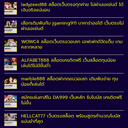
เดิม
ช่วย
โต้
Comments
ladyzeed88 สล็อตเว็บตรงทุกค่าย ไม่ผ่านเอเย่นต์ ได้
พัน
ทำ
เว็บ
on
เงิน
ใหญ่
BEARUPBET
เงินจริงแน่นอน
แม่นยำ
แจก
เว็บ
ระดับ
โบนัส
สล็อต
No
มือ
จริง
ใหม่
Comments
เลือกเดิมพันกับ jgaming911 บาคาร่าออโต้ เว็บตรงไม่
โปร
รองรับ
ทุน
on
ทุก
น้อย
ladyzeed88
ผ่านเอเย่นต์
ระบบ
เล่น
สล็อต
มือ
ได้
เว็บ
No
ถือ
ไม่มี
ตรง
Comments
WOWC4 สล็อตเว็บตรงวอเลท เอฟเฟกต์จัดเต็ม เกม
ล็อค
ทุก
on
ยูส
ค่าย
เลือก
หลากหลาย
ไม่
เดิม
ผ่าน
พัน
No
เอเย่นต์
กับ
Comments
ALFABET888 สล็อตเครดิตฟรี เว็บสล็อตทุนน้อย
ได้
jgaming911
on
เงิน
บา
WOWC4
เล่นได้ไม่มีขั้นต่ำ
จริง
คา
สล็อต
แน่นอน
ร่า
เว็บ
No
ออ
ตรง
Comments
marble888 สล็อตฝากถอนวอเลท เดิมพันง่าย ทุน
โต้
วอ
on
เว็บ
เลท
ALFABET888
น้อยก็เล่นได้
ตรง
เอฟเฟกต์
สล็อต
ไม่
จัด
เครดิต
No
ผ่าน
เต็ม
ฟรี
Comments
สมัครเล่นคาสิโน DA999 เว็บหลัก รับโบนัส เครดิตฟรี
เอเย่นต์
เกม
เว็บ
on
หลาก
สล็อต
marble888
ไม่อั้น
หลาย
ทุน
สล็อต
น้อย
ฝาก
No
เล่น
ถอน
Comments
HELLCAT77 เว็บตรงสล็อต พร้อมสูตรคำนวณโบนัส
ได้
วอ
on
ไม่มี
เลท
สมัคร
แม่นยำที่สุด
ขั้น
เดิม
เล่น
ต่ำ
พัน
คา
No