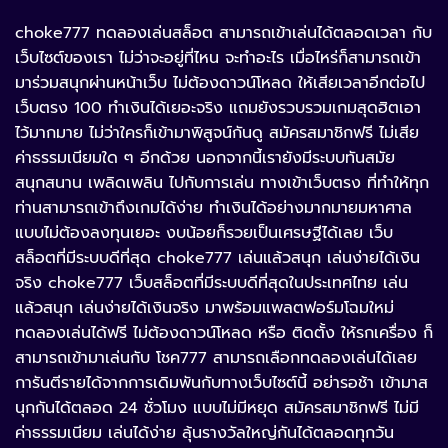
choke777 ทดลองเล่นสล็อต สามารถเข้าเล่นได้ตลอดเวลา กับ
เว็บไซต์ของเรา ไม่ว่าจะอยู่ที่ไหน จะทำอะไร เมื่อไหร่ก็สามารถเข้า
มาร่วมสนุกผ่านหน้าเว็บ ไม่ต้องดาวน์โหลด ให้เสียเวลาอีกต่อไป
เว็บตรง 100 ทำเงินได้เยอะจริง แถมยังรวบรวมเกมสุดฮิตเอา
ไว้มากมาย ไม่ว่าใครก็เข้ามาพิสูจน์กันดู สมัครสมาชิกฟรี ไม่เสีย
ค่าธรรมเนียมใด ๆ อีกด้วย นอกจากนี้เรายังมีระบบทันสมัย
สนุกสนาน เพลิดเพลิน ไปกับการเล่น ทางเข้าเว็บตรง ที่ทำให้ทุก
ท่านสามารถเข้าถึงเกมได้ง่าย ทำเงินได้อย่างมากมายมหาศาล
แบบไม่ต้องลงทุนเยอะ งบน้อยก็รวยเป็นเศรษฐีได้เลย เว็บ
สล็อตที่มีระบบดีที่สุด choke777 เล่นแล้วสนุก เล่นง่ายได้เงิน
จริง choke777 เว็บสล็อตที่มีระบบดีที่สุดในประเทศไทย เล่น
แล้วสนุก เล่นง่ายได้เงินจริง มาพร้อมแพลตฟอร์มโฉมใหม่
ทดลองเล่นได้ฟรี ไม่ต้องดาวน์โหลด หรือ ติดตั้ง ให้รกเครื่อง ก็
สามารถเข้ามาเล่นกับ โชค777 สามารถเลือกทดลองเล่นได้เลย
การันตีรายได้จากการเดิมพันกับทางเว็บไซต์นี้ อย่ารอช้า เข้ามาส
นุกกันได้ตลอด 24 ชั่วโมง แบบไม่มีหยุด สมัครสมาชิกฟรี ไม่มี
ค่าธรรมเนียม เล่นได้ง่าย ลุ้นรางวัลใหญ่กันได้ตลอดทุกวัน