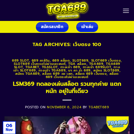
Skip
to
content
สมัครสมาชิก
เข้าเล่น
TAG ARCHIVES:
เว็บตรง 100
689 SLOT
,
689 คาสิโน
,
689 สล็อต
,
SLOT689
,
SLOT689 เว็บตรง
,
SLOT689 เว็บตรงไม่ผ่านเอเยนต์
,
TGA สล็อต
,
TGA689
,
TGA689
SLOT
,
TGABET
,
TGASLOT
,
ทางเข้า 689
,
ทางเข้า 689SLOT
,
ทาง
เข้า SLOT689
,
ทางเข้า TGA689
,
บา คา ร่า 689
,
สมัคร SLOT689
,
สมัคร TGA689
,
สล็อต 689 วอ เลท
,
สล็อต 689 เว็บตรง
,
สล็อต
689 เว็บตรงไม่ผ่านเอเยนต์
LSM369 ทดลองเล่นสล็อต รวมทุกค่าย แตก
หนัก อยู่ในที่เดียว
POSTED ON
NOVEMBER 6, 2024
BY
TGABET689
06
Nov