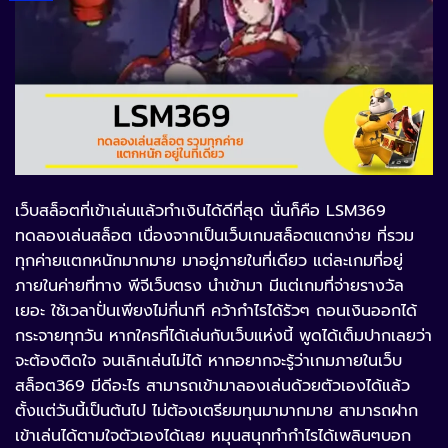
เว็บสล็อตที่เข้าเล่นแล้วทำเงินได้ดีที่สุด นั่นก็คือ LSM369
ทดลองเล่นสล็อต เนื่องจากเป็นเว็บเกมสล็อตแตกง่าย ที่รวม
ทุกค่ายแตกหนักมากมาย มาอยู่ภายในที่เดียว แต่ละเกมที่อยู่
ภายในค่ายที่ทาง พีจีเว็บตรง นำเข้ามา มีแต่เกมที่จ่ายรางวัล
เยอะ ใช้เวลาปั่นเพียงไม่กี่นาที คว้ากำไรได้รัวๆ ถอนเงินออกได้
กระจายทุกวัน หากใครที่ได้เล่นกับเว็บแห่งนี้ พูดได้เต็มปากเลยว่า
จะต้องติดใจ จนเลิกเล่นไม่ได้ หากอยากจะรู้ว่าเกมภายในเว็บ
สล็อต369 มีดีอะไร สามารถเข้ามาลองเล่นด้วยตัวเองได้แล้ว
ตั้งแต่วันนี้เป็นต้นไป ไม่ต้องเตรียมทุนมามากมาย สามารถฝาก
เข้าเล่นได้ตามใจตัวเองได้เลย หมุนสนุกทำกำไรได้เพลินๆบอก