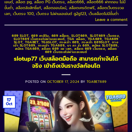
เยนต์
,
สล็อต pg
,
สล็อต PG เว็บตรง
,
สล็อต666
,
สล็อต666 ฝากถอน ไม่มี
ขั้นต่ำ
,
สล็อตลิขสิทธิ์แท้
,
สล็อตออนไลน์
,
สล็อตเครดิตฟรี
,
สล็อตเว็บตรงวอ
เลท
,
เว็บตรง 100
,
เว็บตรง ไม่ผ่านเอเย่นต์ g2g123
,
เว็บสล็อตไม่มีขั้นต่ำ
Leave a comment
689 SLOT
,
689 คาสิโน
,
689 สล็อต
,
SLOT689
,
SLOT689 เว็บตรง
,
SLOT689 เว็บตรงไม่ผ่านเอเยนต์
,
TGA สล็อต
,
TGA689
,
TGA689
SLOT
,
TGABET
,
TGASLOT
,
ทางเข้า 689
,
ทางเข้า 689SLOT
,
ทาง
เข้า SLOT689
,
ทางเข้า TGA689
,
บา คา ร่า 689
,
สมัคร SLOT689
,
สมัคร TGA689
,
สล็อต 689 วอ เลท
,
สล็อต 689 เว็บตรง
,
สล็อต
689 เว็บตรงไม่ผ่านเอเยนต์
slotup77 เว็บสล็อตมือถือ สามารถทำเงินได้
จริง เข้าถึงเงินรางวัลก้อนโต
POSTED ON
OCTOBER 17, 2024
BY
TGABET689
17
Oct