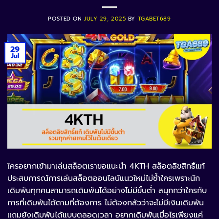
POSTED ON
JULY 29, 2025
BY
TGABET689
29
Jul
ใครอยากเข้ามาเล่นสล็อตเราขอแนะนำ 4KTH สล็อตลิขสิทธิ์แท้
ประสบการณ์การเล่นสล็อตออนไลน์แนวใหม่ไม่ซ้ำใครเพราะนัก
เดิมพันทุกคนสามารถเดิมพันได้อย่างไม่มีขั้นต่ำ สนุกกว่าใครกับ
การที่เดิมพันได้ตามที่ต้องการ ไม่ต้องกลัวว่าจะไม่มีเงินเดิมพัน
แถมยังเดิมพันได้แบบตลอดเวลา อยากเดิมพันเมื่อไรเพียงแค่