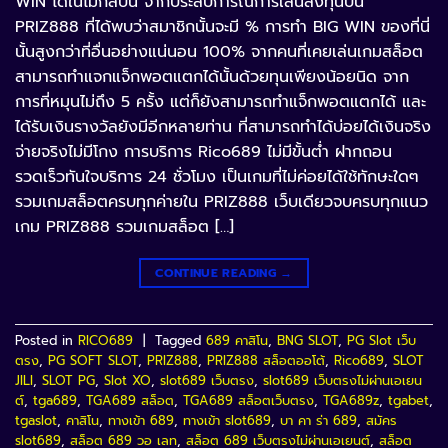
WIN ได้ในไม่กี่สปิน จากประสบการณ์การเล่นลงทุนบน
PRIZ888 ที่ได้พบว่าสมาชิกนั้นจะมี % การทำ BIG WIN ของที่นี่
นั้นสูงกว่าที่อื่นอย่างแน่นอน 100% จากคนที่เคยเล่นเกมสล็อต
สามารถทำแจกแจ็กพอตแตกได้นั้นด้วยทุนเพียงน้อยนิด จาก
การที่หมุนไม่ถึง 5 ครั้ง แต่ก็ยังสามารถทำแจ็กพอตแตกได้ และ
ได้รับเงินรางวัลยังมีอีกหลายท่าน ที่สามารถทำได้บ่อยได้เงินจริง
จ่ายจริงไม่มีโกง การบริการ Rico689 ไม่มีขั้นต่ำ ฝากถอน
รวดเร็วทันใจบริการ 24 ชั่วโมง เป็นเกมที่ไม่ค่อยได้ใช้ทักษะใดๆ
รวมเกมสล็อตครบทุกค่ายใน PRIZ888 เว็บเดียวจบครบทุกแนว
เกม PRIZ888 รวมเกมสล็อต […]
CONTINUE READING
→
Posted in
RICO689
|
Tagged
689 คาสิโน
,
BNG SLOT
,
PG Slot เว็บ
ตรง
,
PG SOFT SLOT
,
PRIZ888
,
PRIZ888 สล็อตออโต้
,
Rico689
,
SLOT
JILI
,
SLOT PG
,
Slot XO
,
slot689 เว็บตรง
,
slot689 เว็บตรงไม่ผ่านเอเยน
ต์
,
tga689
,
TGA689 สล็อต
,
TGA689 สล็อตเว็บตรง
,
TGA689z
,
tgabet
,
tgaslot
,
คาสิโน
,
ทางเข้า 689
,
ทางเข้า slot689
,
บา คา ร่า 689
,
สมัคร
slot689
,
สล็อต 689 วอ เลท
,
สล็อต 689 เว็บตรงไม่ผ่านเอเยนต์
,
สล็อต