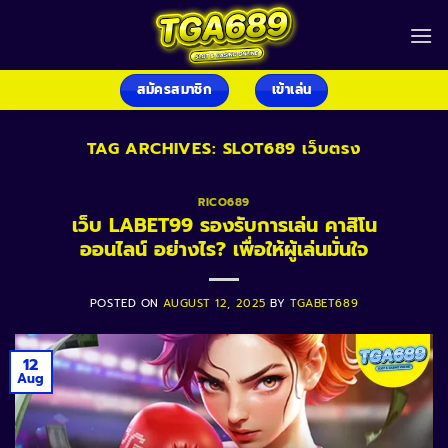
Skip
to
content
สมัครสมาชิก
เข้าเล่น
TAG ARCHIVES:
SLOT689 เว็บตรง
RICO689
เว็บ LABET99 รองรับการเล่น คาสิโน
ออนไลน์ อย่างไร? เพื่อให้ผู้เล่นมั่นใจ
POSTED ON
AUGUST 12, 2025
BY
TGABET689
12
Aug