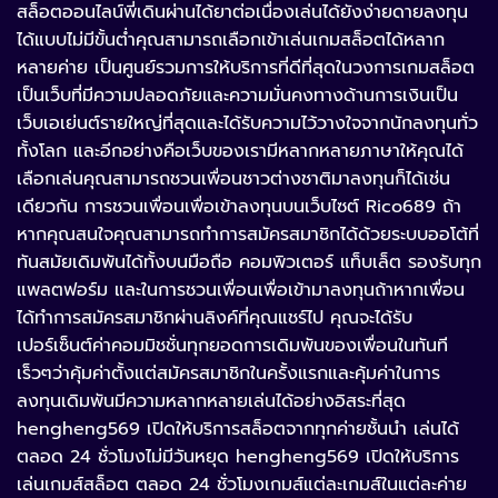
สล็อตออนไลน์พี่เดินผ่านได้ยาต่อเนื่องเล่นได้ยังง่ายดายลงทุน
ได้แบบไม่มีขั้นต่ำคุณสามารถเลือกเข้าเล่นเกมสล็อตได้หลาก
หลายค่าย เป็นศูนย์รวมการให้บริการที่ดีที่สุดในวงการเกมสล็อต
เป็นเว็บที่มีความปลอดภัยและความมั่นคงทางด้านการเงินเป็น
เว็บเอเย่นต์รายใหญ่ที่สุดและได้รับความไว้วางใจจากนักลงทุนทั่ว
ทั้งโลก และอีกอย่างคือเว็บของเรามีหลากหลายภาษาให้คุณได้
เลือกเล่นคุณสามารถชวนเพื่อนชาวต่างชาติมาลงทุนก็ได้เช่น
เดียวกัน การชวนเพื่อนเพื่อเข้าลงทุนบนเว็บไซต์ Rico689 ถ้า
หากคุณสนใจคุณสามารถทำการสมัครสมาชิกได้ด้วยระบบออโต้ที่
ทันสมัยเดิมพันได้ทั้งบนมือถือ คอมพิวเตอร์ แท็บเล็ต รองรับทุก
แพลตฟอร์ม และในการชวนเพื่อนเพื่อเข้ามาลงทุนถ้าหากเพื่อน
ได้ทำการสมัครสมาชิกผ่านลิงค์ที่คุณแชร์ไป คุณจะได้รับ
เปอร์เซ็นต์ค่าคอมมิชชั่นทุกยอดการเดิมพันของเพื่อนในทันที
เร็วๆว่าคุ้มค่าตั้งแต่สมัครสมาชิกในครั้งแรกและคุ้มค่าในการ
ลงทุนเดิมพันมีความหลากหลายเล่นได้อย่างอิสระที่สุด
hengheng569 เปิดให้บริการสล็อตจากทุกค่ายชั้นนำ เล่นได้
ตลอด 24 ชั่วโมงไม่มีวันหยุด hengheng569 เปิดให้บริการ
เล่นเกมส์สล็อต ตลอด 24 ชั่วโมงเกมส์แต่ละเกมส์ในแต่ละค่าย