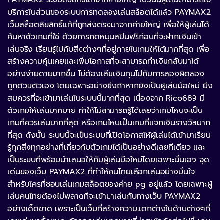
PAYMAX2 ระบบลิขสิทธิ์แท้จากค่ายใหญ่ ในวันนี้ผู้เล่นสามารถใช้
บริการในส่วนของระบบการทดลองเล่นสล็อตได้แล้ว PAYMAX2
เว็บสล็อตลิขสิทธิ์แท้ที่ถูกส่งตรงมาจากค่ายใหญ่ เพื่อให้ผู้เล่นได้
ค้นหาตัวเกมที่ใช่ ด้วยการกดหมุนสปินฟรีก่อนที่จะฝากเงินเข้า
เล่นจริง เรียนรู้ไปกับสิ่งต่างๆที่อยู่ภายในเกมให้ได้มากที่สุด เพื่อ
สร้างความคุ้นเคยและเพิ่มโอกาสที่จะสามารถทำเงินกลับมาได้
อย่างง่ายดายมากขึ้น ไม่ต้องเสียเงินทุนไปกับการลองผิดลอง
ถูกด้วยตัวเอง โดยเฉพาะอย่างยิ่งถ้าหากยังเป็นผู้เล่นมือใหม่ ยิ่ง
สมควรที่จะเข้ามาเล่นในระบบนี้มากที่สุด เนื่องจาก Rico689 มี
ตัวเกมให้เล่นมากมาย ทำให้ไม่สามารถรู้ได้เลยว่าเกมไหนจะเป็น
เกมที่ควรเล่นมากที่สุด หรือเกมไหนเป็นเกมที่แจกเงินรางวัลมาก
ที่สุด ดังนั้น ระบบนี้จะเป็นระบบที่เปิดโอกาสให้ผู้เล่นได้เข้ามาเรียน
รู้ทุกสิ่งทุกอย่างที่เกี่ยวกับตัวเกมได้เป็นอย่างดีเลยทีเดียว และ
เป็นระบบที่พร้อมนำเสนอให้กับผู้เล่นมือใหม่โดยเฉพาะนั่นเอง จุด
เด่นของเว็บ PAYMAX2 ที่ทำให้คนไทยเลือกเล่นอย่างมั่นใจ
สำหรับใครที่ชอบเล่นเกมสล็อตของค่าย pg อยู่แล้ว โดยเฉพาะผู้
เล่นคนไทยต้องไม่พลาดที่จะเข้ามาเล่นกับทางเว็บ PAYMAX2
อย่างเด็ดขาด เพราะเป็นเว็บที่สร้างความแตกต่างในด้านต่างๆที่