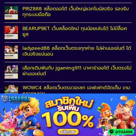
1
ตรง
เว็บ
No
บาท
แตก
ตรง
Comments
PRIZ888 สล็อตออโต้ เว็บใหญ่แจกโบนัสจริง รองรับ
ง่าย
วอ
on
เล่น
เลท
สูตร
ทุกระบบมือถือ
ไว
ชวน
บา
ได้
เพื่อน
คา
No
เงิน
รับ
ร่า
Comments
BEARUPBET เว็บสล็อตใหม่ ทุนน้อยเล่นได้ ไม่มีล็อค
จริง
ค่า
AI
on
คอม
จาก
PRIZ888
ยูส
ทุก
gtx159
สล็อต
ยอด
ตัว
ออ
No
เดิม
ช่วย
โต้
Comments
ladyzeed88 สล็อตเว็บตรงทุกค่าย ไม่ผ่านเอเย่นต์ ได้
พัน
ทำ
เว็บ
on
เงิน
ใหญ่
BEARUPBET
เงินจริงแน่นอน
แม่นยำ
แจก
เว็บ
ระดับ
โบนัส
สล็อต
No
มือ
จริง
ใหม่
Comments
เลือกเดิมพันกับ jgaming911 บาคาร่าออโต้ เว็บตรงไม่
โปร
รองรับ
ทุน
on
ทุก
น้อย
ladyzeed88
ผ่านเอเย่นต์
ระบบ
เล่น
สล็อต
มือ
ได้
เว็บ
No
ถือ
ไม่มี
ตรง
Comments
WOWC4 สล็อตเว็บตรงวอเลท เอฟเฟกต์จัดเต็ม เกม
ล็อค
ทุก
on
ยูส
ค่าย
เลือก
หลากหลาย
ไม่
เดิม
ผ่าน
พัน
No
เอเย่นต์
กับ
Comments
ALFABET888 สล็อตเครดิตฟรี เว็บสล็อตทุนน้อย
ได้
jgaming911
on
เงิน
บา
WOWC4
เล่นได้ไม่มีขั้นต่ำ
จริง
คา
สล็อต
แน่นอน
ร่า
เว็บ
No
ออ
ตรง
Comments
marble888 สล็อตฝากถอนวอเลท เดิมพันง่าย ทุน
โต้
วอ
on
เว็บ
เลท
ALFABET888
น้อยก็เล่นได้
ตรง
เอฟเฟกต์
สล็อต