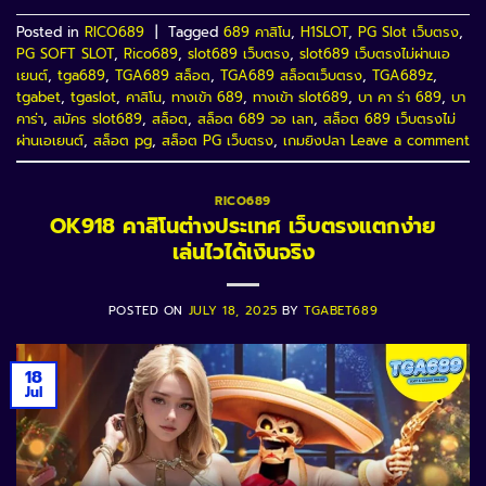
Posted in
RICO689
|
Tagged
689 คาสิโน
,
H1SLOT
,
PG Slot เว็บตรง
,
PG SOFT SLOT
,
Rico689
,
slot689 เว็บตรง
,
slot689 เว็บตรงไม่ผ่านเอ
เยนต์
,
tga689
,
TGA689 สล็อต
,
TGA689 สล็อตเว็บตรง
,
TGA689z
,
tgabet
,
tgaslot
,
คาสิโน
,
ทางเข้า 689
,
ทางเข้า slot689
,
บา คา ร่า 689
,
บา
คาร่า
,
สมัคร slot689
,
สล็อต
,
สล็อต 689 วอ เลท
,
สล็อต 689 เว็บตรงไม่
ผ่านเอเยนต์
,
สล็อต pg
,
สล็อต PG เว็บตรง
,
เกมยิงปลา
Leave a comment
RICO689
OK918 คาสิโนต่างประเทศ เว็บตรงแตกง่าย
เล่นไวได้เงินจริง
POSTED ON
JULY 18, 2025
BY
TGABET689
18
Jul