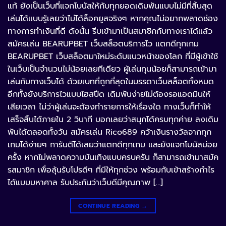
แท้ ยังเป็นเว็บที่แจกโบนัสให้กับทุกยอดเดิมพันแบบไม่มีที่สิ้นสุด
เล่นได้แบบรู้เลยว่าไม่ได้ล็อคยูสจริงๆ หากคุณไม่อยากพลาดช่อง
ทางการทำเงินที่ดี ดังนั้น รีบเข้ามาเป็นสมาชิกกับทางเราได้แล้ว
สมัครเล่น BEARUPBET เว็บสล็อตบริการไว แตกดีทุกเกม
BEARUPBET เว็บสล็อตมาใหม่ระดับแนวหน้าของโลก ที่มีผู้เข้าใช้
ในเว็บเป็นจำนวนไม่น้อยเลยทีเดียว ผู้เล่นทุนน้อยก็สามารถเข้ามา
เล่นกับทางเว็บได้ ด้วยเบทที่ถูกที่สุดในบรรดาเว็บสล็อตทั้งหมด
อีกทั้งยังบริการไวแบบไฮสปีด เดิมพันง่ายไม่ต้องรอแอดมินให้
เสียเวลา ไม่ว่าผู้เล่นจะต้องทำรายการให้เรื่องใด ทางเว็บก็ทำให้
เสร็จสิ้นได้ภายใน 2 วินาที บอกเลยว่าสนุกได้ครบทุกค่าย ลงเดิม
พันได้ตลอดทั้งวัน สมัครเล่น Rico689 คว้าเงินรางวัลจากทุก
เกมได้ง่ายๆ การันตีได้เลยว่าแตกดีทุกเกม และยังแจกโบนัสบ่อย
ครั้ง หากไม่พลาดความบันเทิงแบบครบครัน ก็สามารถเข้ามาสมัค
รสมาชิก เพื่อลุ้นรับโปรดีๆ ที่มีให้ทุกช่วง พร้อมกับเข้าสร้างกำไร
ได้แบบมหาศาล รับประกันว่าเว็บดีมีคุณภาพ […]
CONTINUE READING
→