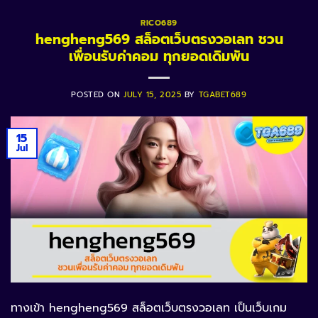
RICO689
hengheng569 สล็อตเว็บตรงวอเลท ชวน
เพื่อนรับค่าคอม ทุกยอดเดิมพัน
POSTED ON
JULY 15, 2025
BY
TGABET689
15
Jul
ทางเข้า hengheng569 สล็อตเว็บตรงวอเลท เป็นเว็บเกม