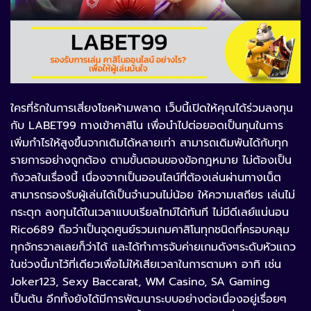
ใครที่รักในการเสี่ยงโชคห้ามพลาด เว็บนี้เปิดให้คุณได้ร่วมลงทุน
กับ LABET99 ทางเข้าคาสิโน เพื่อนำไปต่อยอดเป็นทุนในการ
เพิ่มกำไรให้สูงขึ้นจากเดิมได้หลายเท่า สามารถเดิมพันได้กับทุก
รายการอย่างถูกต้อง ตามขั้นตอนของข้อกฎหมาย ไม่ต้องเป็น
กังวลในเรื่องนี้ เนื่องจากเป็นออนไลน์ที่ต้องเล่นผ่านทางเน็ต
สามารถรองรับผู้เล่นได้เป็นจำนวนไม่น้อย ให้ความเสถียร เล่นไม่
กระตุก ลงทุนได้ในเวลาแบบเรียลไทม์ได้ทันที ไม่มีดีเลย์แน่นอน
Rico689 ถือว่าเป็นจุดศูนย์รวมเกมคาสิโนทุกชนิดที่ครอบคลุม
ทุกจักรวาลเลยก็ว่าได้ และได้ทำการจับค่ายเกมดังๆระดับหัวแถว
ในช่วงนี้มาไว้ที่เดียวเพื่อไม่ให้เสียเวลาในการตามหา อาทิ เช่น
Joker123, Sexy Baccarat, WM Casino, SA Gaming
เป็นต้น อีกทั้งยังได้มีการพัฒนาระบบอย่างต่อเนื่องอยู่เรื่อยๆ