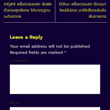
infy69 สล็อตวอลเลท สัมผัส
121fun สล็อตวอเลท มีเกมมา
ตัวเกมสุดพิเศษ ได้มาตรฐาน
ใหม่อัปเดต มาให้เลือกเล่นนับ
ระดับสากล
พันรายการ
Leave a Reply
Your email address will not be published.
Required fields are marked
*
Comment
*
Name
*