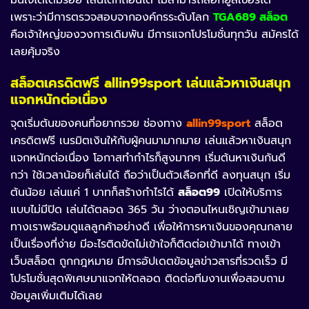
มั่นใจได้เต็มร้อย เล่นได้ก็ถอนได้ ไม่สามารถล็อกยูสเซอร์ได้
เพราะว่ามีการตรวจสอบจากองค์กรระดับโลก
TGA689 สล็อต
คือเจ้าใหญ่ของวงการเดิมพัน มีการแจกโปรโมชั่นทุกวัน สมัครได้
เลยคุ้มจริง
สล็อตเครดิตฟรี allin99sport เล่นแล้วหาเงินสนุก
แจกหนักต่อเนื่อง
จุดเริ่มต้นของคนที่อยากรวย ช่องทาง
allin99sport
สล็อต
เครดิตฟรี เนรมิตเงินให้กับผู้คนมามากมาย เล่นแล้วหาเงินสนุก
แจกหนักต่อเนื่อง โอกาสทำกำไรก็สูงมากๆ เริ่มต้นหาเงินกันดี
กว่า ใช้เวลาน้อยก็เล่นได้ ถือว่าเป็นตัวเลือกที่ดี ลงทุนสนุก เริ่ม
ต้นน้อย เล่นแค่ 1 บาทก็สร้างกำไรได้
สล็อต99
เปิดให้บริการ
แบบไม่มีปิด เล่นได้ตลอด 365 วัน ว่างตอนไหนเชิญเข้ามาเลย
ทางเราพร้อมดูแลลูกค้าอย่างดี เพื่อให้การหาเงินของคุณกลาย
เป็นเรื่องที่ง่าย มีอะไรติดขัดไม่เข้าใจก็ติดต่อเข้ามาได้ ทางเข้า
เว็บสล็อต ถูกกฎหมาย มีการอัปเดตข้อมูลข่าวสารที่รวดเร็ว มี
โปรโมชั่นสุดพิเศษมาแจกให้ตลอด ติดต่อทีมงานเพื่อสอบถาม
ข้อมูลเพิ่มเติมได้เลย