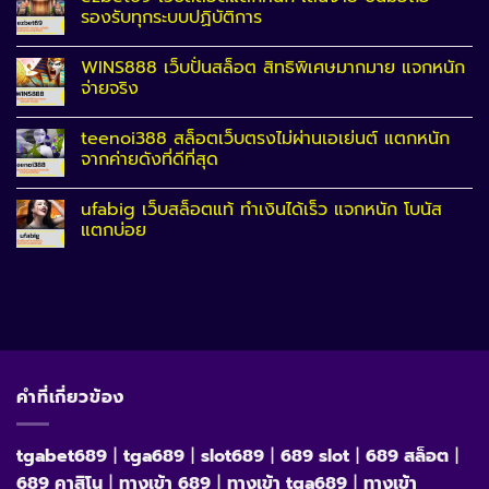
ไม่มี
เล่น
NARUTO888
รองรับทุกระบบปฏิบัติการ
ค่า
ง่าย
สล็อต
ธรรมเนียม
จัด
เว็บ
No
เต็ม
ตรง100%
Comments
WINS888 เว็บปั่นสล็อต สิทธิพิเศษมากมาย แจกหนัก
ทุก
เปิด
on
เวลา
บัญชี
ezbet69
จ่ายจริง
รับ
เดียว
เว็บ
ทรัพย์
เล่น
สล็อต
No
ได้
ได้
แตก
Comments
teenoi388 สล็อตเว็บตรงไม่ผ่านเอเย่นต์ แตกหนัก
ไม่
ทุก
หนัก
on
อั้น
ค่าย
เล่น
WINS888
จากค่ายดังที่ดีที่สุด
ทุก
ทุก
ง่าย
เว็บ
วัน
เกม
บน
ปั่น
No
มือ
สล็อต
Comments
ufabig เว็บสล็อตแท้ ทำเงินได้เร็ว แจกหนัก โบนัส
ถือ
สิทธิ
on
รองรับ
พิเศษ
teenoi388
แตกบ่อย
ทุก
มากมาย
สล็อต
ระบบ
แจก
เว็บ
No
ปฏิบัติ
หนัก
ตรง
Comments
การ
จ่าย
ไม่
on
จริง
ผ่าน
ufabig
เอเย่นต์
เว็บ
แตก
สล็อต
หนัก
แท้
จาก
ทำ
ค่าย
เงิน
ดัง
ได้
คำที่เกี่ยวข้อง
ที่
เร็ว
ดี
แจก
ที่สุด
หนัก
โบนัส
แตก
tgabet689
|
tga689
|
slot689
|
689 slot
|
689 สล็อต
|
บ่อย
689 คาสิโน
|
ทางเข้า 689
|
ทางเข้า tga689
|
ทางเข้า