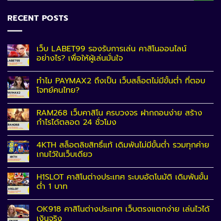
RECENT POSTS
เว็บ LABET99 รองรับการเล่น คาสิโนออนไลน์
อย่างไร? เพื่อให้ผู้เล่นมั่นใจ
No
Comments
ทำไม PAYMAX2 ถึงเป็น เว็บสล็อตไม่มีขั้นต่ำ ที่ตอบ
on
เว็บ
โจทย์คนไทย?
LABET99
รองรับ
No
การ
Comments
RAM268 เว็บคาสิโน ครบวงจร ฝากถอนง่าย สร้าง
เล่น
on
คา
ทำไม
กำไรได้ตลอด 24 ชั่วโมง
สิ
PAYMAX2
โน
ถึง
No
ออนไลน์
เป็น
Comments
4KTH สล็อตลิขสิทธิ์แท้ เดิมพันไม่มีขั้นต่ำ รวมทุกค่าย
อย่างไร?
เว็บ
on
เพื่อ
สล็อต
RAM268
เกมไว้ในเว็บเดียว
ให้
ไม่มี
เว็บ
ผู้
ขั้น
คา
No
เล่น
ต่ำ
สิโน
Comments
H1SLOT คาสิโนต่างประเทศ ระบบอัตโนมัติ เดิมพันขั้น
มั่นใจ
ที่
ครบ
on
ตอบ
วงจร
4KTH
ต่ำ 1 บาท
โจทย์
ฝาก
สล็อต
คน
ถอน
ลิขสิทธิ์
No
ไทย?
ง่าย
แท้
Comments
OK918 คาสิโนต่างประเทศ เว็บตรงแตกง่าย เล่นไวได้
สร้าง
เดิม
on
กำไร
พัน
H1SLOT
เงินจริง