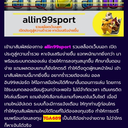
เข้ามาสัมผัสช่องทาง
allin99sport
รวมสล็อตเว็บนอก เปิด
ประตูสู่ความร่ำรวย หาเงินเสริมง่ายขึ้น แจกหนักมากยิ่งกว่า มา
พร้อมระบบทดลองเล่น ช่วยให้การลงทุนสนุกขึ้น ศึกษาขั้นตอน
ง่าย แถมผลตอบแทนก็ยังโคตรดี ทำให้ดึงดูดผู้คนหน้าใหม่ เข้า
มาสัมผัสเกมนี้มากยิ่งขึ้น อยากร่ำรวยต้องเล่น ออล
อิน99สปอร์ต ให้โอกาสมือใหม่ได้ศึกษาขั้นตอนการเล่น โดยการ
ใช้ระบบทดลองเรียนรู้จนกว่าจะพอใจ ไม่มีจำกัดเวลา เติมเครดิต
ให้เล่นเรื่อยๆ แถมยังให้เลือกเล่นเกมทั้งหมดในเว็บไซต์ เมื่อมี
เกมใหม่อัปเดต ระบบก็จะมีการแจ้งเตือน ให้ทุกท่านรู้ก่อนใคร
ทำให้คุณสัมผัสเกมใหม่ได้โดยที่ไม่ต้องลงทุนจริง ทำให้การเตรี
ยมพร้อมก่อนลงทุน
TGA689
เป็นไปได้อย่างง่ายดาย ไม่ว่าใคร
ก็หาเงินได้จริง