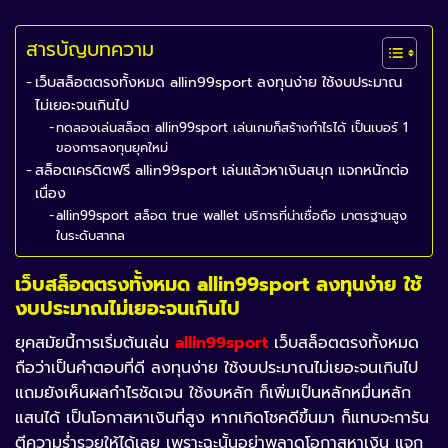
สารบัญบทความ
เว็บสล็อตตรงทั้งหมด allin99sport ลงทุนง่าย ใช้งบประมาณ
ไม่เยอะจนเกินไป
ทดลองเล่นสล็อต allin99sport เล่นเกมก็สร้างกำไรได้ เป็นเบอร์ 1
ของการลงทุนยุคใหม่
สล็อตเครดิตฟรี allin99sport เล่นแล้วหาเงินสนุก แจกหนักต่อ
เนื่อง
allin99sport สล็อต true wallet บริการที่น่าเชื่อถือ มาตรฐานสูง
ในระดับสากล
เว็บสล็อตตรงทั้งหมด allin99sport ลงทุนง่าย ใช้
งบประมาณไม่เยอะจนเกินไป
ยุคสมัยนี้การเริ่มต้นเล่น
allin99sport
เว็บสล็อตตรงทั้งหมด
ถือว่าเป็นคำตอบที่ดี ลงทุนง่าย ใช้งบประมาณไม่เยอะจนเกินไป
แถมยังเห็นผลกำไรชัดเจน ใช้งบหลัก ก็เพิ่มเป็นหลักหมื่นหลัก
แสนได้ เป็นโอกาสหาเงินที่สูง หากเกิดโชคดีขึ้นมา ก็แทบจะการัน
ตีความร่ำรวยให้ได้เลย เพราะฉะนั้นอย่าพลาดโอกาสหาเงิน แจก