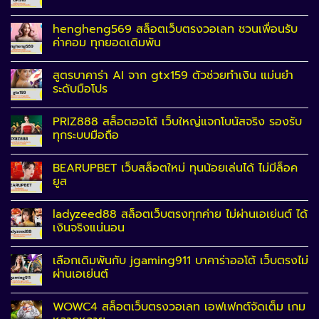
ได้
ไม่มี
คา
ตลอด
ขั้น
สิ
No
24
ต่ำ
โน
Comments
hengheng569 สล็อตเว็บตรงวอเลท ชวนเพื่อนรับ
ชั่วโมง
รวม
ต่าง
on
ทุก
ประเทศ
OK918
ค่าคอม ทุกยอดเดิมพัน
ค่าย
ระบบ
คา
เกม
อัตโนมัติ
สิ
No
ไว้
เดิม
โน
Comments
สูตรบาคาร่า AI จาก gtx159 ตัวช่วยทำเงิน แม่นยำ
ใน
พัน
ต่าง
on
เว็บ
ขั้น
ประเทศ
hengheng569
ระดับมือโปร
เดียว
ต่ำ
เว็บ
สล็อต
1
ตรง
เว็บ
No
บาท
แตก
ตรง
Comments
PRIZ888 สล็อตออโต้ เว็บใหญ่แจกโบนัสจริง รองรับ
ง่าย
วอ
on
เล่น
เลท
สูตร
ทุกระบบมือถือ
ไว
ชวน
บา
ได้
เพื่อน
คา
No
เงิน
รับ
ร่า
Comments
BEARUPBET เว็บสล็อตใหม่ ทุนน้อยเล่นได้ ไม่มีล็อค
จริง
ค่า
AI
on
คอม
จาก
PRIZ888
ยูส
ทุก
gtx159
สล็อต
ยอด
ตัว
ออ
No
เดิม
ช่วย
โต้
Comments
ladyzeed88 สล็อตเว็บตรงทุกค่าย ไม่ผ่านเอเย่นต์ ได้
พัน
ทำ
เว็บ
on
เงิน
ใหญ่
BEARUPBET
เงินจริงแน่นอน
แม่นยำ
แจก
เว็บ
ระดับ
โบนัส
สล็อต
No
มือ
จริง
ใหม่
Comments
เลือกเดิมพันกับ jgaming911 บาคาร่าออโต้ เว็บตรงไม่
โปร
รองรับ
ทุน
on
ทุก
น้อย
ladyzeed88
ผ่านเอเย่นต์
ระบบ
เล่น
สล็อต
มือ
ได้
เว็บ
No
ถือ
ไม่มี
ตรง
Comments
WOWC4 สล็อตเว็บตรงวอเลท เอฟเฟกต์จัดเต็ม เกม
ล็อค
ทุก
on
ยูส
ค่าย
เลือก