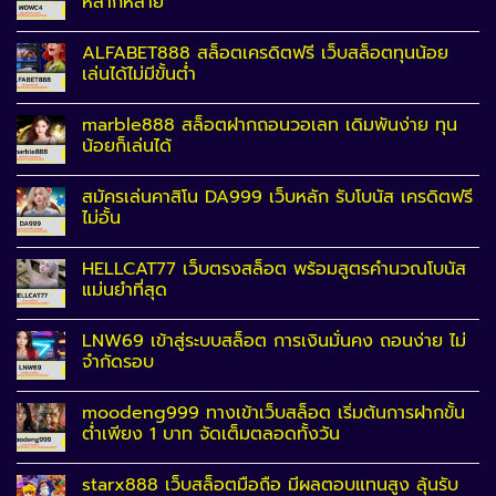
หลากหลาย
ไม่
เดิม
ผ่าน
พัน
No
เอเย่นต์
กับ
Comments
ALFABET888 สล็อตเครดิตฟรี เว็บสล็อตทุนน้อย
ได้
jgaming911
on
เงิน
บา
WOWC4
เล่นได้ไม่มีขั้นต่ำ
จริง
คา
สล็อต
แน่นอน
ร่า
เว็บ
No
ออ
ตรง
Comments
marble888 สล็อตฝากถอนวอเลท เดิมพันง่าย ทุน
โต้
วอ
on
เว็บ
เลท
ALFABET888
น้อยก็เล่นได้
ตรง
เอฟเฟกต์
สล็อต
ไม่
จัด
เครดิต
No
ผ่าน
เต็ม
ฟรี
Comments
สมัครเล่นคาสิโน DA999 เว็บหลัก รับโบนัส เครดิตฟรี
เอเย่นต์
เกม
เว็บ
on
หลาก
สล็อต
marble888
ไม่อั้น
หลาย
ทุน
สล็อต
น้อย
ฝาก
No
เล่น
ถอน
Comments
HELLCAT77 เว็บตรงสล็อต พร้อมสูตรคำนวณโบนัส
ได้
วอ
on
ไม่มี
เลท
สมัคร
แม่นยำที่สุด
ขั้น
เดิม
เล่น
ต่ำ
พัน
คา
No
ง่าย
สิโน
Comments
LNW69 เข้าสู่ระบบสล็อต การเงินมั่นคง ถอนง่าย ไม่
ทุน
DA999
on
น้อย
เว็บ
HELLCAT77
จำกัดรอบ
ก็
หลัก
เว็บ
เล่น
รับ
ตรง
No
ได้
โบนัส
สล็อต
Comments
moodeng999 ทางเข้าเว็บสล็อต เริ่มต้นการฝากขั้น
เครดิต
พร้อม
on
ฟรี
สูตร
LNW69
ต่ำเพียง 1 บาท จัดเต็มตลอดทั้งวัน
ไม่
คำนวณ
เข้า
อั้น
โบนัส
สู่
No
แม่นยำ
ระบบ
Comments
starx888 เว็บสล็อตมือถือ มีผลตอบแทนสูง ลุ้นรับ
ที่สุด
สล็อต
on