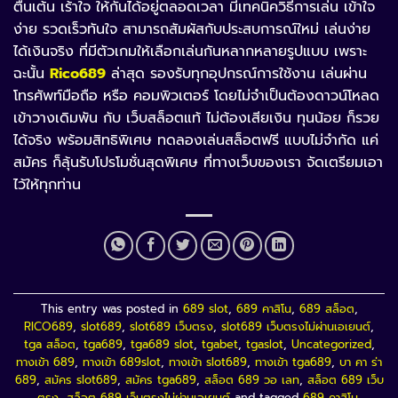
ตื่นเต้น เร้าใจ ให้กันได้อยู่ตลอดเวลา มีเทคนิควิธีการเล่น เข้าใจ
ง่าย รวดเร็วทันใจ สามารถสัมผัสกับประสบการณ์ใหม่ เล่นง่าย
ได้เงินจริง ที่มีตัวเกมให้เลือกเล่นกันหลากหลายรูปแบบ เพราะ
ฉะนั้น
Rico689
ล่าสุด รองรับทุกอุปกรณ์การใช้งาน เล่นผ่าน
โทรศัพท์มือถือ หรือ คอมพิวเตอร์ โดยไม่จำเป็นต้องดาวน์โหลด
เข้าวางเดิมพัน กับ เว็บสล็อตแท้ ไม่ต้องเสียเงิน ทุนน้อย ก็รวย
ได้จริง พร้อมสิทธิพิเศษ ทดลองเล่นสล็อตฟรี แบบไม่จำกัด แค่
สมัคร ก็ลุ้นรับโปรโมชั่นสุดพิเศษ ที่ทางเว็บของเรา จัดเตรียมเอา
ไว้ให้ทุกท่าน
This entry was posted in
689 slot
,
689 คาสิโน
,
689 สล็อต
,
RICO689
,
slot689
,
slot689 เว็บตรง
,
slot689 เว็บตรงไม่ผ่านเอเยนต์
,
tga สล็อต
,
tga689
,
tga689 slot
,
tgabet
,
tgaslot
,
Uncategorized
,
ทางเข้า 689
,
ทางเข้า 689slot
,
ทางเข้า slot689
,
ทางเข้า tga689
,
บา คา ร่า
689
,
สมัคร slot689
,
สมัคร tga689
,
สล็อต 689 วอ เลท
,
สล็อต 689 เว็บ
ตรง
,
สล็อต 689 เว็บตรงไม่ผ่านเอเยนต์
and tagged
689 คาสิโน
,