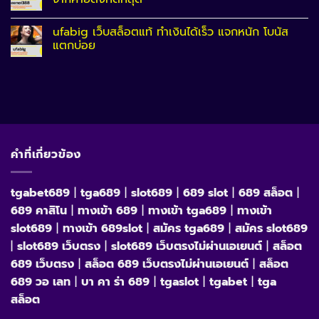
ทุก
ทุก
ง่าย
เว็บ
วัน
เกม
บน
ปั่น
No
มือ
สล็อต
Comments
ufabig เว็บสล็อตแท้ ทำเงินได้เร็ว แจกหนัก โบนัส
ถือ
สิทธิ
on
รองรับ
พิเศษ
teenoi388
แตกบ่อย
ทุก
มากมาย
สล็อต
ระบบ
แจก
เว็บ
No
ปฏิบัติ
หนัก
ตรง
Comments
การ
จ่าย
ไม่
on
จริง
ผ่าน
ufabig
เอเย่นต์
เว็บ
แตก
สล็อต
หนัก
แท้
จาก
ทำ
ค่าย
เงิน
ดัง
ได้
คำที่เกี่ยวข้อง
ที่
เร็ว
ดี
แจก
ที่สุด
หนัก
โบนัส
แตก
tgabet689
|
tga689
|
slot689
|
689 slot
|
689 สล็อต
|
บ่อย
689 คาสิโน
|
ทางเข้า 689
|
ทางเข้า tga689
|
ทางเข้า
slot689
|
ทางเข้า 689slot
|
สมัคร tga689
|
สมัคร slot689
|
slot689 เว็บตรง
|
slot689 เว็บตรงไม่ผ่านเอเยนต์
|
สล็อต
689 เว็บตรง
|
สล็อต 689 เว็บตรงไม่ผ่านเอเยนต์
|
สล็อต
689 วอ เลท
|
บา คา ร่า 689
|
tgaslot
|
tgabet
|
tga
สล็อต