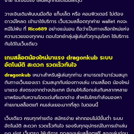
ง่าย ได้เงินจริง เล่นสนุกกันได้ไม่มีสะดุด
วางเงินเดิมพันบนมือถือ แท็บเล็ต หรือ คอมพิวเตอร์ ไม่ต้อง
ดาวน์โหลด เข้ามาใช้บริการ เว็บรวมสล็อตทุกค่าย wallet คงจะ
หนีไม่พ้น ที่
Rico689
อย่างแน่นอน ถือว่าเป็นทางเลือกใหม่แห่ง
ความรวยของทุกคน ตอบโจทย์กลุ่มผู้เล่นทั่วทุกมุมโลก ใช้บริการ
กันได้ในเว็บเดียว
เกมสล็อตน้องใหม่มาแรง dragonkub ระบบ
อัตโนมัติ สะดวก รวดเร็วทันใจ
dragonkub
เหมาะสำหรับผู้เล่นทุกท่าน สามารถเข้ามาร่วมสนุก
กับทางเว็บของเรา ร่วมสนุกกับช่องทางเล่น เกมสล็อต น้องใหม่
มาแรง ส่งตรงจากต่างประเทศ มีเกมให้เลือกเล่นกันหลากหลาย
มาพร้อมกับความโดดเด่นที่แตกต่าง สำหรับใครกำลังมองหา
ค่ายเกมสล็อตแท้ คนเล่นเยอะมากที่สุด ในตอนนี้
เว็บเดียว ครบทุกค่ายดัง สมัครง่าย ฝากถอนไม่มีขั้นต่ำ ระบบ
อัตโนมัติ สะดวก รวดเร็วทันใจ รองรับทุกอุปกรณ์ในการเข้าเล่น
pg slot เว็บตรง ให้บริการ ทดลองเล่นสล็อตฟรี ลองเล่นก่อน