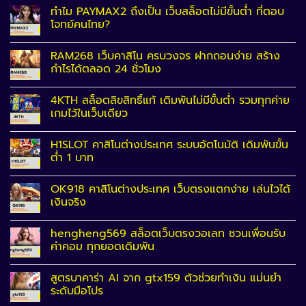
Comments
ทำไม PAYMAX2 ถึงเป็น เว็บสล็อตไม่มีขั้นต่ำ ที่ตอบ
on
เว็บ
โจทย์คนไทย?
LABET99
รองรับ
No
การ
Comments
RAM268 เว็บคาสิโน ครบวงจร ฝากถอนง่าย สร้าง
เล่น
on
คา
ทำไม
กำไรได้ตลอด 24 ชั่วโมง
สิ
PAYMAX2
โน
ถึง
No
ออนไลน์
เป็น
Comments
4KTH สล็อตลิขสิทธิ์แท้ เดิมพันไม่มีขั้นต่ำ รวมทุกค่าย
อย่างไร?
เว็บ
on
เพื่อ
สล็อต
RAM268
เกมไว้ในเว็บเดียว
ให้
ไม่มี
เว็บ
ผู้
ขั้น
คา
No
เล่น
ต่ำ
สิโน
Comments
H1SLOT คาสิโนต่างประเทศ ระบบอัตโนมัติ เดิมพันขั้น
มั่นใจ
ที่
ครบ
on
ตอบ
วงจร
4KTH
ต่ำ 1 บาท
โจทย์
ฝาก
สล็อต
คน
ถอน
ลิขสิทธิ์
No
ไทย?
ง่าย
แท้
Comments
OK918 คาสิโนต่างประเทศ เว็บตรงแตกง่าย เล่นไวได้
สร้าง
เดิม
on
กำไร
พัน
H1SLOT
เงินจริง
ได้
ไม่มี
คา
ตลอด
ขั้น
สิ
No
24
ต่ำ
โน
Comments
hengheng569 สล็อตเว็บตรงวอเลท ชวนเพื่อนรับ
ชั่วโมง
รวม
ต่าง
on
ทุก
ประเทศ
OK918
ค่าคอม ทุกยอดเดิมพัน
ค่าย
ระบบ
คา
เกม
อัตโนมัติ
สิ
No
ไว้
เดิม
โน
Comments
สูตรบาคาร่า AI จาก gtx159 ตัวช่วยทำเงิน แม่นยำ
ใน
พัน
ต่าง
on
เว็บ
ขั้น
ประเทศ
hengheng569
ระดับมือโปร
เดียว
ต่ำ
เว็บ
สล็อต
1
ตรง
เว็บ
No