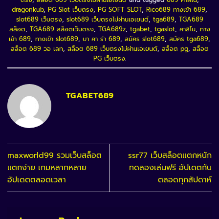
dragonkub
,
PG Slot เว็บตรง
,
PG SOFT SLOT
,
Rico689 ทางเข้า 689
,
slot689 เว็บตรง
,
slot689 เว็บตรงไม่ผ่านเอเยนต์
,
tga689
,
TGA689
สล็อต
,
TGA689 สล็อตเว็บตรง
,
TGA689z
,
tgabet
,
tgaslot
,
คาสิโน
,
ทาง
เข้า 689
,
ทางเข้า slot689
,
บา คา ร่า 689
,
สมัคร slot689
,
สมัคร tga689
,
สล็อต 689 วอ เลท
,
สล็อต 689 เว็บตรงไม่ผ่านเอเยนต์
,
สล็อต pg
,
สล็อต
PG เว็บตรง
.
TGABET689
maxworld99 รวมเว็บสล็อต
ssr77 เว็บสล็อตแตกหนัก
แตกง่าย เกมหลากหลาย
ทดลองเล่นฟรี อัปเดตกัน
อัปเดตตลอดเวลา
ตลอดทุกสัปดาห์