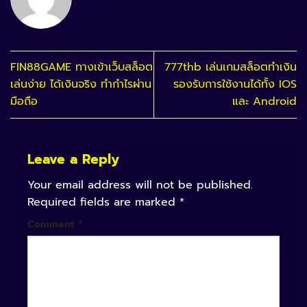
FIN88GAME ทางเข้าเว็บสล็อต
777thb เล่นเกมสล็อตทำเงิน
เล่นง่าย ได้เงินจริง ทำกำไรผ่าน
รองรับการใช้งานได้ทั้ง IOS
มือถือ
และ Android
Leave a Reply
Your email address will not be published.
Required fields are marked
*
Comment
*