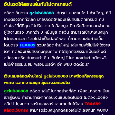
อัปเดตให้ลองเล่นกันไม่ตกเทรนด์
สล็อตเว็บตรง
gclub88888
เล่นรูปแบบออนไลน์ ค่ายใหญ่ ที่มี
เกมตรงจากทั่วโลก มาอัปเดตให้ลองเล่นกันไม่ตกเทรนด์ กับ
เว็บไซต์ที่ดีที่สุด ไม่ปรับแตก ไม่ล็อคยูส มีการันตีจากยอดจำนวน
ผู้ใช้งานจริง มากกว่า 3 หมื่นยูส ต่อวัน สามารถเข้ามาเล่นสนุก
ได้ตลอดเวลา โดยไม่จำเป็นต้องโหลด ก็สามารถเล่นผ่านเว็บ
โดยตรง
TGA689
รวมสล็อตค่ายใหญ่ เล่นเกมฟรีไม่มีค่าใช้จ่าย
ใดๆ ทดลองเล่นกับเกมคุณภาพ ที่ได้ถูกคัดสรรมาเป็นอย่างดี
สมัครสมาชิกเล่นเกมทำเงิน เว็บใหญ่ ไม่ผ่านเอเย่นต์ สมัครฟรี
ไม่มีค่าธรรมเนียม พร้อมโปรดีๆ อีกเพียบ ติดต่อเรา
เว็บเกมสล็อตค่ายใหญ่ gclub88888 มาพร้อมกิจกรรมสุด
พิเศษ แจกความสนุก ลุ้นรางวัลก้อนโต
gclub88888
สล็อต เล่นไม่ยากอย่างที่คิด เพียงแค่ลงทะเบียน
เข้าสู่ระบบ ทำรายการฝากถอนเงินแบบอัตโนมัติ ไม่ต้องแจ้งส่ง
สลิป ไม่ยุ่งยาก รอรับยูสเซอร์ เล่นเกมกันได้เลย
TGA689
สล็อตเว็บตรง
สามารถร่วมสนุกทดลองเล่นได้เลยทันที พบกับ