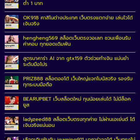
ตอบ
วงจร
4KTH
ต่ำ 1 บาท
โจทย์
ฝาก
สล็อต
คน
ถอน
ลิขสิทธิ์
No
ไทย?
ง่าย
แท้
Comments
OK918 คาสิโนต่างประเทศ เว็บตรงแตกง่าย เล่นไวได้
สร้าง
เดิม
on
กำไร
พัน
H1SLOT
เงินจริง
ได้
ไม่มี
คา
ตลอด
ขั้น
สิ
No
24
ต่ำ
โน
Comments
hengheng569 สล็อตเว็บตรงวอเลท ชวนเพื่อนรับ
ชั่วโมง
รวม
ต่าง
on
ทุก
ประเทศ
OK918
ค่าคอม ทุกยอดเดิมพัน
ค่าย
ระบบ
คา
เกม
อัตโนมัติ
สิ
No
ไว้
เดิม
โน
Comments
สูตรบาคาร่า AI จาก gtx159 ตัวช่วยทำเงิน แม่นยำ
ใน
พัน
ต่าง
on
เว็บ
ขั้น
ประเทศ
hengheng569
ระดับมือโปร
เดียว
ต่ำ
เว็บ
สล็อต
1
ตรง
เว็บ
No
บาท
แตก
ตรง
Comments
PRIZ888 สล็อตออโต้ เว็บใหญ่แจกโบนัสจริง รองรับ
ง่าย
วอ
on
เล่น
เลท
สูตร
ทุกระบบมือถือ
ไว
ชวน
บา
ได้
เพื่อน
คา
No
เงิน
รับ
ร่า
Comments
BEARUPBET เว็บสล็อตใหม่ ทุนน้อยเล่นได้ ไม่มีล็อค
จริง
ค่า
AI
on
คอม
จาก
PRIZ888
ยูส
ทุก
gtx159
สล็อต
ยอด
ตัว
ออ
No
เดิม
ช่วย
โต้
Comments
ladyzeed88 สล็อตเว็บตรงทุกค่าย ไม่ผ่านเอเย่นต์ ได้
พัน
ทำ
เว็บ
on
เงิน
ใหญ่
BEARUPBET
เงินจริงแน่นอน
แม่นยำ
แจก
เว็บ
ระดับ
โบนัส
สล็อต
No
มือ
จริง
ใหม่
Comments
เลือกเดิมพันกับ jgaming911 บาคาร่าออโต้ เว็บตรงไม่
โปร
รองรับ
ทุน
on