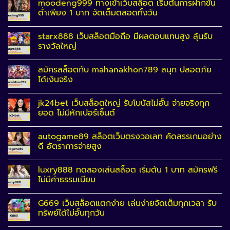
moodeng999 ทางเข้าเว็บสล็อต เริ่มต้นการฝากขั้น
เครดิต
พร้อม
on
ฟรี
สูตร
LNW69
ต่ำเพียง 1 บาท จัดเต็มตลอดทั้งวัน
ไม่
คำนวณ
เข้า
อั้น
โบนัส
สู่
No
แม่นยำ
ระบบ
Comments
starx888 เว็บสล็อตมือถือ มีผลตอบแทนสูง ลุ้นรับ
ที่สุด
สล็อต
on
การ
moodeng999
รางวัลใหญ่
เงิน
ทาง
มั่นคง
เข้า
No
ถอน
เว็บ
Comments
สมัครสล็อตกับ mahanakhon789 สนุก ปลอดภัย
ง่าย
สล็อต
on
ไม่
เริ่ม
starx888
ได้เงินจริง
จำกัด
ต้น
เว็บ
รอบ
การ
สล็อต
No
ฝาก
มือ
Comments
jk24bet เว็บสล็อตใหญ่ รับโบนัสไม่อั้น จ่ายจริงทุก
ขั้น
ถือ
on
ต่ำ
มี
สมัคร
ยอด ไม่มีหักเปอร์เซ็นต์
เพียง
ผล
สล็อต
1
ตอบแทน
กับ
No
บาท
สูง
mahanakhon789
Comments
autogame89 สล็อตเว็บตรงวอเลท คัดสรรเกมอย่าง
จัด
ลุ้น
สนุก
on
เต็ม
รับ
ปลอดภัย
jk24bet
ดี อัตราการจ่ายสูง
ตลอด
รางวัล
ได้
เว็บ
ทั้ง
ใหญ่
เงิน
สล็อต
No
วัน
จริง
ใหญ่
Comments
luxry888 ทดลองเล่นสล็อต เริ่มต้น 1 บาท สมัครฟรี
รับ
on
โบนัส
autogame89
ไม่มีค่าธรรมเนียม
ไม่
สล็อต
อั้น
เว็บ
No
จ่าย
ตรง
Comments
G669 เว็บสล็อตแตกง่าย เล่นง่ายจัดเต็มทุกเวลา รับ
จริง
วอ
on
ทุก
เลท
luxry888
ทรัพย์ได้ไม่อั้นทุกวัน
ยอด
คัด
ทดลอง
ไม่มี
สรร
เล่น
No