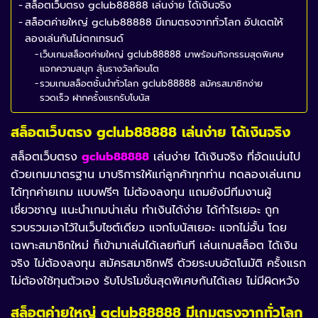
สล็อตเว็บตรง gclub88888 เล่นง่าย ได้เงินจริง
สล็อตค่ายใหญ่ gclub88888 มีเกมตรงจากทั่วโลก อัปเดตให้
ลองเล่นกันไม่ตกเทรนด์
เว็บเกมสล็อตค่ายใหญ่ gclub88888 มาพร้อมกิจกรรมสุดพิเศษ
แจกความสนุก ลุ้นรางวัลก้อนโต
รวมเกมสล็อตชั้นนำทั่วโลก gclub88888 สมัครสมาชิกง่าย
รวดเร็ว ฝากครั้งแรกรับโบนัส
สล็อตเว็บตรง gclub88888 เล่นง่าย ได้เงินจริง
สล็อตเว็บตรง
gclub88888
เล่นง่าย ได้เงินจริง ที่อัดแน่นไป
ด้วยเกมมาตรฐาน มาบริการให้แก่ลูกค้าทุกท่าน ทดลองเล่นเกม
ได้ทุกค่ายเกม แบบฟรีๆ ไม่ต้องลงทุน แถมยังมีทีมงานผู้
เชี่ยวชาญ แนะนำเกมน่าเล่น ทำเงินได้ง่าย ได้กำไรเยอะ ถูก
รวบรวมเอาไว้ในเว็บไซต์เดียว แจกโบนัสเยอะ แจกไม่อั้น โดย
เฉพาะสมาชิกใหม่ ก็เข้ามาเล่นได้เลยทันที เล่นเกมสล็อต ได้เงิน
จริง ไม่ต้องลงทุน สมัครสมาชิกฟรี ด้วยระบบอัตโนมัติ ครั้งแรก
ไม่ต้องใช้ทุนตัวเอง รับโปรโมชั่นสุดพิเศษกันได้เลย ไม่มีผิดหวัง
สล็อตค่ายใหญ่ gclub88888 มีเกมตรงจากทั่วโลก