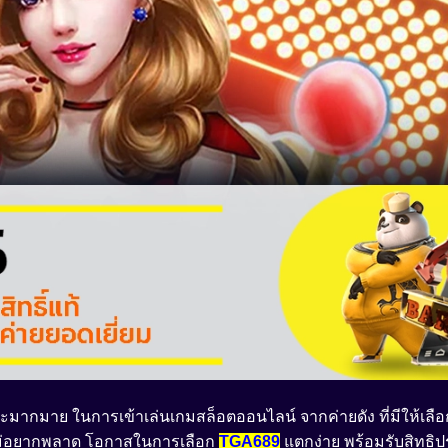
ะแยะมากมาย ในการเข้าเล่นเกมสล็อตออนไลน์ จากค่ายดัง ที่มีให้เลื
ครไม่อยากพลาด โอกาสในการเลือก
TGA689
แตกง่าย พร้อมรับสิทธิ