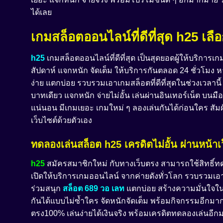
ได้เลย
เกมสล็อตออนไลน์ที่ดีที่สุด h25 เ
h25
เกมสล็อตออนไลน์ที่ดีที่สุด เป็นสุดยอดผู้ให้บริก
สัปดาห์ แจกหนัก จัดเต็ม ให้บริการกันตลอด 24 ชั่วโม
ง่าย แตกบ่อย รวบรวมเอาเกมสล็อตที่ดีที่สุดในช่วงเวลา
บาทเดียว แจกหนัก จ่ายไม่อั้น เล่นผ่านอินเทอร์เน็ต บนมื
แน่นอน มีเกมเยอะ เกมใหม่ ๆ ลองเล่นกันได้ก่อนใคร สัมผั
เว็บไซต์ด้วยตัวเอง
ทดลองเล่นสล็อต h25 เครดิตไม่อั้น ผ่านหน้าเ
h25
สมัครสมาชิกใหม่ กับทางเว็บตรง สามารถใช้สิทธิ์ทดล
เปิดให้บริการเกมออนไลน์ จากค่ายดังทั่วโลก รวบรวมเอาไ
ร่วมสนุก
สล็อต 689 วอ เลท
แตกบ่อย สร้างความมั่นใจในก
กันได้แบบไม่ซ้ำใคร จัดหนักจัดเต็ม พร้อมกิจกรรมอีกม
ตรง100% เล่นง่ายได้เงินจริง พร้อมเครดิตทดลองเล่นอี