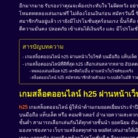
อีกมากมาย รับรองว่าคุณจะต้องประทับใจ ไม่ผิดหวัง อย
โหมดทดลองเล่นเกมฟรี ไม่ต้องโอนเงินก่อน สมัครวันนี้ ร
สมาชิกกันอยู่แล้ว เรายังมีโปรโมชั่นสุดร้อนแรง นั้นก็คื
ตีความมั่นคง ปลอดภัย เข้าเล่นได้เงินจริง และ มีโปรโมชั
สารบัญบทความ
เกมสล็อตออนไลน์ h25 ผ่านหน้าเว็บไซต์ บนมือถือ แท็บเล็ต
เกมสล็อตออนไลน์ที่ดีที่สุด h25 เลือกเล่นหลากหลาย อัปเด
ทดลองเล่นสล็อต h25 เครดิตไม่อั้น ผ่านหน้าเว็บไซต์ของจริง
สล็อตออนไลน์ h25 สมัครสมาชิกด้วยตัวเอง ระบบอัตโนมัติ รวด
เกมสล็อตออนไลน์ h25 ผ่านหน้าเว็บ
h25
เกมสล็อตออนไลน์ ผู้ให้นำด้านเกมยอดเยี่ยมประจำปี
บนมือถือ แท็บเล็ต หรือ คอมพิวเตอร์ อำนวยความสะดวกสบา
ขั้นต่ำ สามารถเลือกเล่นกันได้ทุกค่ายชั้นนำ ยอดนิยม อันด
มองหาช่องทาง เว็บรวมสล็อตทุกค่าย wallet เล่นง่ายได้เงิ
เยอะ แจกหนัก จ่ายจริง พร้อมโปรโมชั่นดี ๆ อีกมากมาย รอ