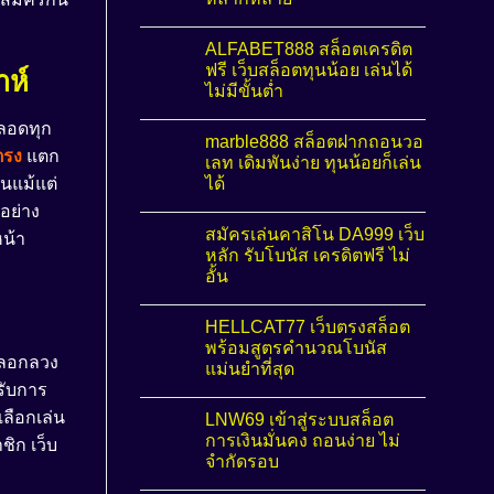
ได้
กับ
เงิน
No
jgaming911
จริง
Comments
บา
ALFABET888 สล็อตเครดิต
on
แน่นอน
คา
WOWC4
ฟรี เว็บสล็อตทุนน้อย เล่นได้
ร่า
าห์
สล็อต
ออ
ไม่มีขั้นต่ำ
เว็บ
โต้
ตรง
เว็บ
No
วอ
ตลอดทุก
ตรง
Comments
เลท
marble888 สล็อตฝากถอนวอ
on
ไม่
เอฟเฟกต์
ตรง
แตก
ALFABET888
ผ่าน
เลท เดิมพันง่าย ทุนน้อยก็เล่น
จัด
สล็อต
เอเย่นต์
เต็ม
ได้
นแม้แต่
เครดิต
เกม
ฟรี
หลาก
No
นอย่าง
เว็บ
หลาย
Comments
สล็อต
สมัครเล่นคาสิโน DA999 เว็บ
on
หน้า
ทุน
marble888
หลัก รับโบนัส เครดิตฟรี ไม่
น้อย
สล็อต
เล่น
อั้น
ฝาก
ได้
ถอน
ไม่มี
No
วอ
ขั้น
Comments
เลท
HELLCAT77 เว็บตรงสล็อต
on
ต่ำ
เดิม
สมัคร
พร้อมสูตรคำนวณโบนัส
พัน
เล่น
ีหลอกลวง
ง่าย
แม่นยำที่สุด
คา
ทุน
สิโน
รับการ
น้อย
No
DA999
ก็
Comments
เว็บ
ลือกเล่น
LNW69 เข้าสู่ระบบสล็อต
on
เล่น
หลัก
HELLCAT77
ได้
การเงินมั่นคง ถอนง่าย ไม่
รับ
ิก เว็บ
เว็บ
โบนัส
จำกัดรอบ
ตรง
เครดิต
สล็อต
ฟรี
No
พร้อม