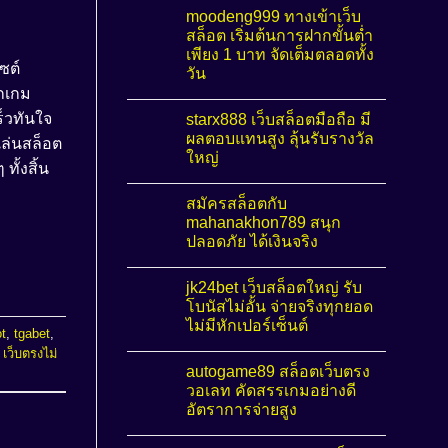
ไม่
Comments
สูตร
moodeng999 ทางเข้าเว็บ
on
อั้น
คำนวณ
LNW69
สล็อต เริ่มต้นการฝากขั้นต่ำ
โบนัส
เข้า
แม่นยำ
เพียง 1 บาท จัดเต็มตลอดทั้ง
สู่
ที่สุด
ซต์
ระบบ
วัน
สล็อต
ุกเกม
การ
No
เงิน
Comments
ร็วทันใจ
starx888 เว็บสล็อตมือถือ มี
on
มั่นคง
moodeng999
ถอน
ผลตอบแทนสูง ลุ้นรับรางวัล
เล่นสล็อต
ทาง
ง่าย
ใหญ่
เข้า
ไม่
ั้งสิ้น
เว็บ
จำกัด
No
สล็อต
รอบ
Comments
เริ่ม
สมัครสล็อตกับ
on
ต้น
starx888
mahanakhon789 สนุก
การ
เว็บ
ฝาก
ปลอดภัย ได้เงินจริง
สล็อต
ขั้น
มือ
ต่ำ
No
ถือ
เพียง
Comments
มี
jk24bet เว็บสล็อตใหญ่ รับ
on
1
ผล
สมัคร
บาท
โบนัสไม่อั้น จ่ายจริงทุกยอด
ตอบแทน
สล็อต
จัด
สูง
ไม่มีหักเปอร์เซ็นต์
กับ
เต็ม
ot
,
tgabet
,
ลุ้น
mahanakhon789
ตลอด
รับ
No
สนุก
เว็บตรงไม่
ทั้ง
รางวัล
Comments
ปลอดภัย
วัน
autogame89 สล็อตเว็บตรง
on
ใหญ่
ได้
jk24bet
วอเลท คัดสรรเกมอย่างดี
เงิน
เว็บ
จริง
อัตราการจ่ายสูง
สล็อต
ใหญ่
No
รับ
Comments