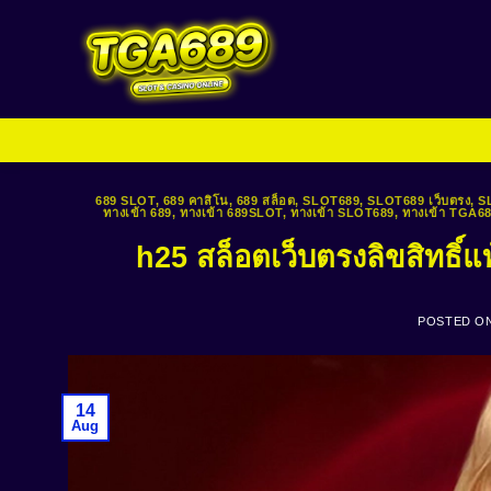
Skip
to
content
689 SLOT
,
689 คาสิโน
,
689 สล็อต
,
SLOT689
,
SLOT689 เว็บตรง
,
S
ทางเข้า 689
,
ทางเข้า 689SLOT
,
ทางเข้า SLOT689
,
ทางเข้า TGA6
h25 สล็อตเว็บตรงลิขสิทธิ์แท
POSTED O
14
Aug