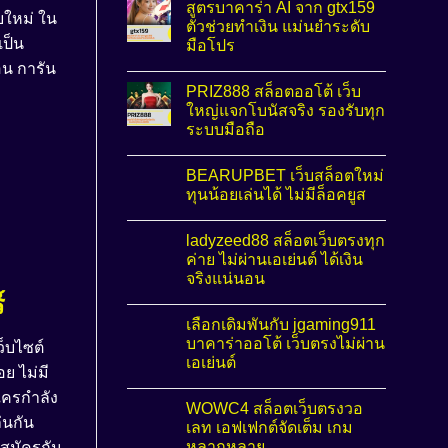
ประเทศ
สูตรบาคาร่า AI จาก gtx159
on
1
เว็บ
บใหม่ ใน
hengheng569
บาท
ตัวช่วยทำเงิน แม่นยำระดับ
ตรง
สล็อต
แตก
เป็น
มือโปร
เว็บ
ง่าย
ตรง
เล่น
No
อน การัน
วอ
ไว
Comments
เลท
PRIZ888 สล็อตออโต้ เว็บ
on
ได้
ชวน
สูตร
เงิน
ใหญ่แจกโบนัสจริง รองรับทุก
เพื่อน
บา
จริง
รับ
ระบบมือถือ
คา
ค่า
ร่า
คอม
No
AI
ทุก
Comments
จาก
BEARUPBET เว็บสล็อตใหม่
on
ยอด
gtx159
PRIZ888
เดิม
ทุนน้อยเล่นได้ ไม่มีล็อคยูส
ตัว
สล็อต
พัน
ช่วย
ออ
No
ทำ
โต้
Comments
เงิน
ladyzeed88 สล็อตเว็บตรงทุก
เว็บ
on
แม่นยำ
ใหญ่
BEARUPBET
ค่าย ไม่ผ่านเอเย่นต์ ได้เงิน
ระดับ
แจก
เว็บ
มือ
จริงแน่นอน
โบนัส
สล็อต
โปร
จริง
ใหม่
์
No
รองรับ
ทุน
Comments
ทุก
น้อย
เลือกเดิมพันกับ jgaming911
on
ระบบ
เล่น
ladyzeed88
บาคาร่าออโต้ เว็บตรงไม่ผ่าน
มือ
ได้
็บไซต์
สล็อต
ถือ
ไม่มี
เอเย่นต์
เว็บ
ล็อค
ย ไม่มี
ตรง
ยูส
No
ทุก
กใครกำลัง
Comments
ค่าย
WOWC4 สล็อตเว็บตรงวอ
on
ไม่
่นกัน
เลือก
เลท เอฟเฟกต์จัดเต็ม เกม
ผ่าน
เดิม
เอเย่นต์
หลากหลาย
 สมัครกัน
พัน