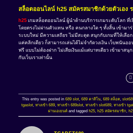
สล็อตออนไลน์ h25 สมัครสมาชิกด้วยตัวเอง ร
h25
เกมสล็อตออนไลน์ ผู้นำด้านบริการเกมระดับโลก ที่
โดยตรงไม่ผ่านตัวแทน หรือ คนกลางใด ๆ ทั้งสิ้น เข้ามาร่ว
ระบบใหม่ มีความเสถียร ไม่มีสะดุด สนุกกับเกมที่ให้เลื
แค่คลิกเดียว ก็สามารถเล่นได้ไม่จำกัดวงเงิน เว็บพนันอ
ฟรี แบบไม่ต้องฝาก ไม่เสียเงินแม้แต่บาทเดียว เข้ามาสนุกก
กับเว็บเราเท่านั้น
This entry was posted in
689 slot
,
689 คาสิโน
,
689 สล็อต
,
slot68
tgaslot
,
ทางเข้า 689
,
ทางเข้า 689slot
,
ทางเข้า slot689
,
ทางเข้า tg
ผ่านเอเยนต์
and tagged
h25
,
h25 สมัครสมาชิก
,
h2