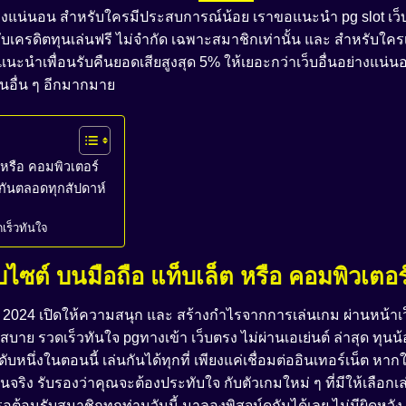
่างแน่นอน สำหรับใครมีประสบการณ์น้อย เราขอแนะนำ pg slot เว็
ับเครดิตทุนเล่นฟรี ไม่จำกัด เฉพาะสมาชิกเท่านั้น และ สำหรับใคร
อ แนะนำเพื่อนรับคืนยอดเสียสูงสุด 5% ให้เยอะกว่าเว็บอื่นอย่างแน่น
่นอื่น ๆ อีกมากมาย
 หรือ คอมพิวเตอร์
ตกันตลอดทุกสัปดาห์
เร็วทันใจ
ไซต์ บนมือถือ แท็บเล็ต หรือ คอมพิวเตอร
 2024 เปิดให้ความสนุก และ สร้างกำไรจากการเล่นเกม ผ่านหน้าเว
ย รวดเร็วทันใจ pgทางเข้า เว็บตรง ไม่ผ่านเอเย่นต์ ล่าสุด ทุนน้อ
ับหนึ่งในตอนนี้ เล่นกันได้ทุกที่ เพียงแค่เชื่อมต่ออินเทอร์เน็ต หา
นจริง รับรองว่าคุณจะต้องประทับใจ กับตัวเกมใหม่ ๆ ที่มีให้เลือกเล
ต้อนรับสมาชิกทุกท่านวันนี้ มาลองพิสูจน์ดูกันได้เลย ไม่มีผิดหวัง