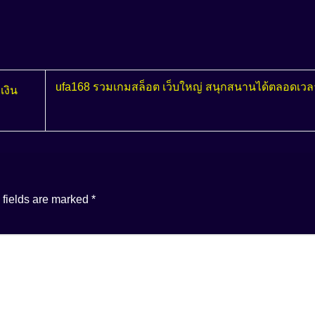
ufa168 รวมเกมสล็อต เว็บใหญ่ สนุกสนานได้ตลอดเวลา ไ
เงิน
 fields are marked
*