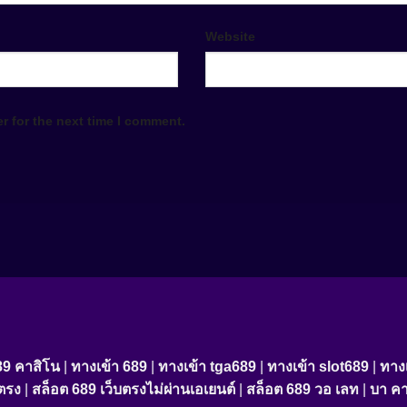
Website
r for the next time I comment.
89 คาสิโน
|
ทางเข้า 689
|
ทางเข้า tga689
|
ทางเข้า slot689
|
ทางเ
บตรง
|
สล็อต 689 เว็บตรงไม่ผ่านเอเยนต์
|
สล็อต 689 วอ เลท
|
บา คา