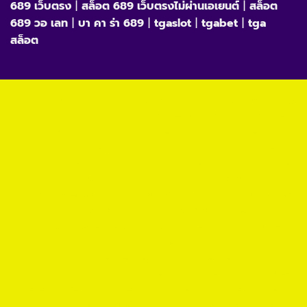
689 เว็บตรง
|
สล็อต 689 เว็บตรงไม่ผ่านเอเยนต์
|
สล็อต
689 วอ เลท
|
บา คา ร่า 689
|
tgaslot
|
tgabet
|
tga
สล็อต
https://tga689z.com
https://tga689z.co
https://tga689z.xyz
https://rico689.com
https://g2g-cash.org
https://g2g-
cash.co
https://pg15k.bet
https://pg15k.me
https://pg15k.xyz
https://pg15k.co
https://pg15k.net
https://pgbet15k.com
https://pg15k.bet
https://pg15k.me
https://pg15k.xyz
https://pg15k.co
https://tga1168.com/
https://tgabet.xyz/
http://tga789.com/
https://tga1168.net/
https://tga1168.top/
https://tga1168.life/
https://678xbet.net/
https://678xbet.co
https://ans-
allstars.com/
https://rico168.net/
https://rico168.com/
https://one5bet.net/
https://one5bet.co/
https://tga199.com/
https://reborn789.net/
https://true-
walletslot.net
https://reborn789.me/
https://jazz55.net/
https://walletslottrue.com
https://true-walletslot.net