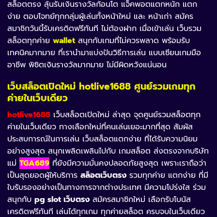
สล็อตตรง ลุ้นรับเงินรางวัลก้อนโต แจ็คพอตแตกหนัก แตก
ง่าย ตอบโจทย์ทุกกลุ่มผู้เล่นทั้งหน้าใหม่ และ หน้าเก่า สมัคร
สมาชิกวันนี้รับเครดิตฟรีทันที ไม่ต้องฝาก เมื่อเข้าเล่น เว็บรวม
สล็อตทุกค่าย
wallet
สนุกกับเกมที่ไม่ควรพลาด พร้อมรับ
เทคนิคมากมาย ที่เรานำมาแบ่งปันวิธีการเล่น แบบเซียนเกมมือ
อาชีพ พิชิตเงินรางวัลมากมาย ไม่มีผิดหวังแน่นอน
เว็บสล็อตเปิดใหม่ hotlive1688 ศูนย์รวมเกมทุก
ค่ายในเว็บเดียว
hotlive1688
เว็บสล็อตเปิดใหม่ ล่าสุด จุดศูนย์รวมสล็อตทุก
ค่ายในเว็บเดียว ทางเลือกใหม่ที่คนเล่นเยอะมากที่สุด สัมผัส
ประสบการณ์ในการเล่น เว็บสล็อตแตกง่าย ที่ได้รับความนิยม
อย่างสูงสุด สนุกเพลิดเพลินไปกับ เกมสล็อต ส่งตรงจากบริษัท
แม่
TGA689
ที่ยังมีความมั่นคงปลอดภัยสูงสุด เพราะเราถือว่า
เป็นสุดยอดผู้ให้บริการ
สล็อตเว็บตรง
รวมทุกค่าย แตกง่าย ที่มี
ใบรับรองอย่างเป็นทางการจากต่างประเทศ มีความโปร่งใส ร่วม
สนุกกับ
pg slot เว็บตรง
สมัครสมาชิกใหม่ เลือกรับโบนัส
เครดิตฟรีทันที เล่นได้ทุกเกม ทุกค่ายสล็อต ครบจบในเว็บเดียว