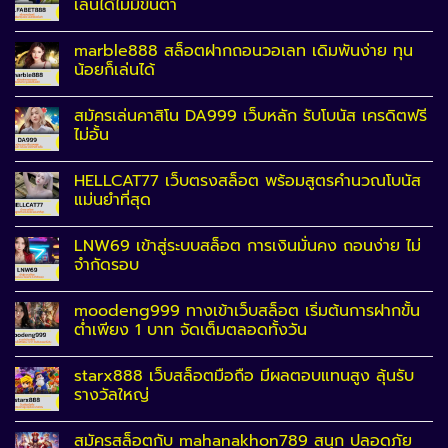
เล่นได้ไม่มีขั้นต่ำ
จริง
คา
สล็อต
แน่นอน
ร่า
เว็บ
No
ออ
ตรง
Comments
marble888 สล็อตฝากถอนวอเลท เดิมพันง่าย ทุน
โต้
วอ
on
เว็บ
เลท
ALFABET888
น้อยก็เล่นได้
ตรง
เอฟเฟกต์
สล็อต
ไม่
จัด
เครดิต
No
ผ่าน
เต็ม
ฟรี
Comments
สมัครเล่นคาสิโน DA999 เว็บหลัก รับโบนัส เครดิตฟรี
เอเย่นต์
เกม
เว็บ
on
หลาก
สล็อต
marble888
ไม่อั้น
หลาย
ทุน
สล็อต
น้อย
ฝาก
No
เล่น
ถอน
Comments
HELLCAT77 เว็บตรงสล็อต พร้อมสูตรคำนวณโบนัส
ได้
วอ
on
ไม่มี
เลท
สมัคร
แม่นยำที่สุด
ขั้น
เดิม
เล่น
ต่ำ
พัน
คา
No
ง่าย
สิโน
Comments
LNW69 เข้าสู่ระบบสล็อต การเงินมั่นคง ถอนง่าย ไม่
ทุน
DA999
on
น้อย
เว็บ
HELLCAT77
จำกัดรอบ
ก็
หลัก
เว็บ
เล่น
รับ
ตรง
No
ได้
โบนัส
สล็อต
Comments
moodeng999 ทางเข้าเว็บสล็อต เริ่มต้นการฝากขั้น
เครดิต
พร้อม
on
ฟรี
สูตร
LNW69
ต่ำเพียง 1 บาท จัดเต็มตลอดทั้งวัน
ไม่
คำนวณ
เข้า
อั้น
โบนัส
สู่
No
แม่นยำ
ระบบ
Comments
starx888 เว็บสล็อตมือถือ มีผลตอบแทนสูง ลุ้นรับ
ที่สุด
สล็อต
on
การ
moodeng999
รางวัลใหญ่
เงิน
ทาง
มั่นคง
เข้า
No
ถอน
เว็บ
Comments
สมัครสล็อตกับ mahanakhon789 สนุก ปลอดภัย
ง่าย
สล็อต
on