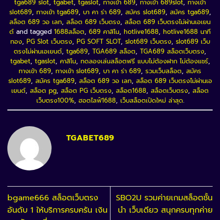
tga689 slot
,
tgabet
,
tgaslot
,
ทางเข้า 689
,
ทางเข้า 689slot
,
ทางเข้า
slot689
,
ทางเข้า tga689
,
บา คา ร่า 689
,
สมัคร slot689
,
สมัคร tga689
,
สล็อต 689 วอ เลท
,
สล็อต 689 เว็บตรง
,
สล็อต 689 เว็บตรงไม่ผ่านเอเยน
ต์
and tagged
1688สล็อต
,
689 คาสิโน
,
hotlive1688
,
hotlive1688 นาที
ทอง
,
PG Slot เว็บตรง
,
PG SOFT SLOT
,
slot689 เว็บตรง
,
slot689 เว็บ
ตรงไม่ผ่านเอเยนต์
,
tga689
,
TGA689 สล็อต
,
TGA689 สล็อตเว็บตรง
,
tgabet
,
tgaslot
,
คาสิโน
,
ทดลองเล่นสล็อตฟรี แบบไม่ต้องฝาก ไม่ต้องแชร์
,
ทางเข้า 689
,
ทางเข้า slot689
,
บา คา ร่า 689
,
รวมเว็บสล็อต
,
สมัคร
slot689
,
สมัคร tga689
,
สล็อต 689 วอ เลท
,
สล็อต 689 เว็บตรงไม่ผ่านเอ
เยนต์
,
สล็อต pg
,
สล็อต PG เว็บตรง
,
สล็อต1688
,
สล็อตเว็บตรง
,
สล็อต
เว็บตรง100%
,
ฮอตไลฟ์1688
,
เว็บสล็อตเปิดใหม่ ล่าสุด
.
TGABET689
bgame666 สล็อตเว็บตรง
SBO2U รวมค่ายเกมสล็อตชั้น
อันดับ 1 ให้บริการครบครัน เงิน
นำ เว็บเดียว สนุกครบทุกค่าย