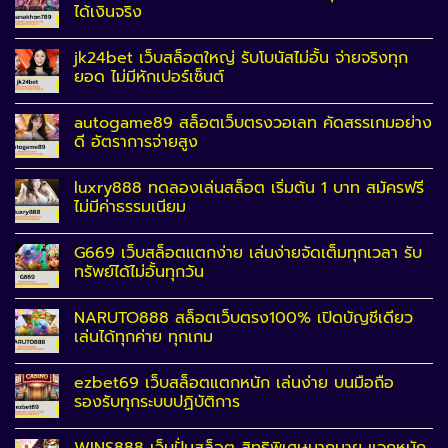
ไม่
เริ่ม
starx888
ได้เงินจริง
จำกัด
ต้น
เว็บ
รอบ
การ
สล็อต
No
ฝาก
มือ
Comments
jk24bet เว็บสล็อตใหญ่ รับโบนัสไม่อั้น จ่ายจริงทุก
ขั้น
ถือ
on
ต่ำ
มี
สมัคร
ยอด ไม่มีหักเปอร์เซ็นต์
เพียง
ผล
สล็อต
1
ตอบแทน
กับ
No
บาท
สูง
mahanakhon789
Comments
autogame89 สล็อตเว็บตรงวอเลท คัดสรรเกมอย่าง
จัด
ลุ้น
สนุก
on
เต็ม
รับ
ปลอดภัย
jk24bet
ดี อัตราการจ่ายสูง
ตลอด
รางวัล
ได้
เว็บ
ทั้ง
ใหญ่
เงิน
สล็อต
No
วัน
จริง
ใหญ่
Comments
luxry888 ทดลองเล่นสล็อต เริ่มต้น 1 บาท สมัครฟรี
รับ
on
โบนัส
autogame89
ไม่มีค่าธรรมเนียม
ไม่
สล็อต
อั้น
เว็บ
No
จ่าย
ตรง
Comments
G669 เว็บสล็อตแตกง่าย เล่นง่ายจัดเต็มทุกเวลา รับ
จริง
วอ
on
ทุก
เลท
luxry888
ทรัพย์ได้ไม่อั้นทุกวัน
ยอด
คัด
ทดลอง
ไม่มี
สรร
เล่น
No
หัก
เกม
สล็อต
Comments
NARUTO888 สล็อตเว็บตรง100% เปิดบัญชีเดียว
เปอร์เซ็นต์
อย่าง
เริ่ม
on
ดี
ต้น
G669
เล่นได้ทุกค่าย ทุกเกม
อัตรา
1
เว็บ
การ
บาท
สล็อต
No
จ่าย
สมัคร
แตก
Comments
ezbet69 เว็บสล็อตแตกหนัก เล่นง่าย บนมือถือ
สูง
ฟรี
ง่าย
on
ไม่มี
เล่น
NARUTO888
รองรับทุกระบบปฏิบัติการ
ค่า
ง่าย
สล็อต
ธรรมเนียม
จัด
เว็บ
No
เต็ม
ตรง100%
Comments