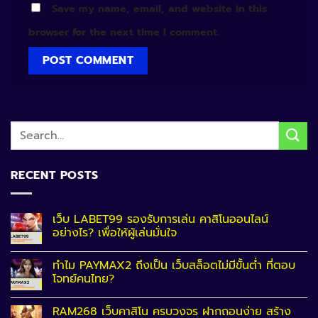
Save my name, email, and website in this
browser for the next time I comment.
RECENT POSTS
เว็บ LABET99 รองรับการเล่น คาสิโนออนไลน์
อย่างไร? เพื่อให้ผู้เล่นมั่นใจ
No
Comments
ทำไม PAYMAX2 ถึงเป็น เว็บสล็อตไม่มีขั้นต่ำ ที่ตอบ
on
เว็บ
โจทย์คนไทย?
LABET99
รองรับ
No
การ
Comments
RAM268 เว็บคาสิโน ครบวงจร ฝากถอนง่าย สร้าง
เล่น
on