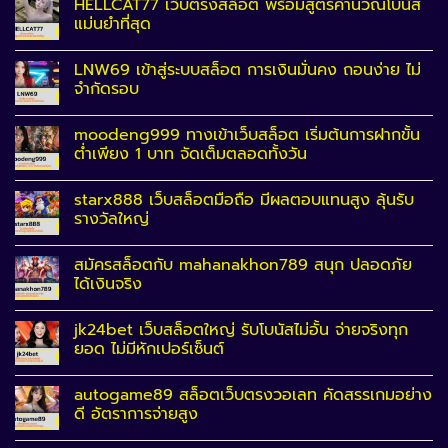
HELLCAT77 เว็บตรงสล็อต พร้อมสูตรคำนวณโบนัส
ได้
วอ
on
ไม่มี
เลท
สมัคร
แม่นยำที่สุด
ขั้น
เดิม
เล่น
ต่ำ
พัน
คา
No
ง่าย
สิโน
Comments
LNW69 เข้าสู่ระบบสล็อต การเงินมั่นคง ถอนง่าย ไม่
ทุน
DA999
on
น้อย
เว็บ
HELLCAT77
จำกัดรอบ
ก็
หลัก
เว็บ
เล่น
รับ
ตรง
No
ได้
โบนัส
สล็อต
Comments
moodeng999 ทางเข้าเว็บสล็อต เริ่มต้นการฝากขั้น
เครดิต
พร้อม
on
ฟรี
สูตร
LNW69
ต่ำเพียง 1 บาท จัดเต็มตลอดทั้งวัน
ไม่
คำนวณ
เข้า
อั้น
โบนัส
สู่
No
แม่นยำ
ระบบ
Comments
starx888 เว็บสล็อตมือถือ มีผลตอบแทนสูง ลุ้นรับ
ที่สุด
สล็อต
on
การ
moodeng999
รางวัลใหญ่
เงิน
ทาง
มั่นคง
เข้า
No
ถอน
เว็บ
Comments
สมัครสล็อตกับ mahanakhon789 สนุก ปลอดภัย
ง่าย
สล็อต
on
ไม่
เริ่ม
starx888
ได้เงินจริง
จำกัด
ต้น
เว็บ
รอบ
การ
สล็อต
No
ฝาก
มือ
Comments
jk24bet เว็บสล็อตใหญ่ รับโบนัสไม่อั้น จ่ายจริงทุก
ขั้น
ถือ
on
ต่ำ
มี
สมัคร
ยอด ไม่มีหักเปอร์เซ็นต์
เพียง
ผล
สล็อต
1
ตอบแทน
กับ
No
บาท
สูง
mahanakhon789
Comments
autogame89 สล็อตเว็บตรงวอเลท คัดสรรเกมอย่าง
จัด
ลุ้น
สนุก
on
เต็ม
รับ
ปลอดภัย
jk24bet
ดี อัตราการจ่ายสูง
ตลอด
รางวัล
ได้
เว็บ
ทั้ง
ใหญ่
เงิน
สล็อต
No
วัน
จริง
ใหญ่