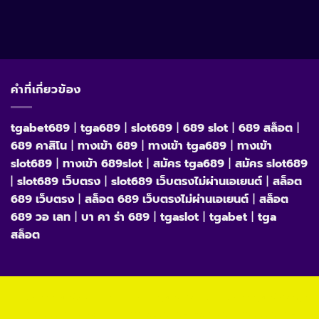
ปฏิบัติ
หนัก
ตรง
Comments
การ
จ่าย
ไม่
on
จริง
ผ่าน
ufabig
เอเย่นต์
เว็บ
แตก
สล็อต
หนัก
แท้
จาก
ทำ
ค่าย
เงิน
ดัง
ได้
คำที่เกี่ยวข้อง
ที่
เร็ว
ดี
แจก
ที่สุด
หนัก
โบนัส
แตก
tgabet689
|
tga689
|
slot689
|
689 slot
|
689 สล็อต
|
บ่อย
689 คาสิโน
|
ทางเข้า 689
|
ทางเข้า tga689
|
ทางเข้า
slot689
|
ทางเข้า 689slot
|
สมัคร tga689
|
สมัคร slot689
|
slot689 เว็บตรง
|
slot689 เว็บตรงไม่ผ่านเอเยนต์
|
สล็อต
689 เว็บตรง
|
สล็อต 689 เว็บตรงไม่ผ่านเอเยนต์
|
สล็อต
689 วอ เลท
|
บา คา ร่า 689
|
tgaslot
|
tgabet
|
tga
สล็อต
https://tga689z.com
https://tga689z.co
https://tga689z.xyz
https://rico689.com
https://g2g-cash.org
https://g2g-