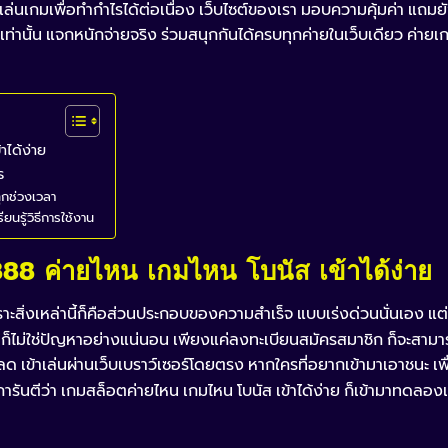
ล่นเกมเพื่อทำกำไรได้ต่อเนื่อง เว็บไซต์ของเรา มอบความคุ้มค่า แถม
ท่านั้น แจกหนักจ่ายจริง ร่วมสนุกกันได้ครบทุกค่ายในเว็บเดียว ค่ายเ
าได้ง่าย
ร
ุกช่วงเวลา
นรู้วิธีการใช้งาน
88 ค่ายไหน เกมไหน โบนัส เข้าได้ง่าย
าะสิ่งเหล่านี้ก็คือส่วนประกอบของความสำเร็จ แบบเร่งด่วนนั่นเอง แต
นี้ ก็ไม่ใช่ปัญหาอย่างแน่นอน เพียงแค่ลงทะเบียนสมัครสมาชิก ก็จะสาม
เข้าเล่นผ่านเว็บเบราว์เซอร์โดยตรง หากใครที่อยากเข้ามาเอาชนะ เพื่
รันตีว่า เกมสล็อตค่ายไหน เกมไหน โบนัส เข้าได้ง่าย ก็เข้ามาทดลองเ