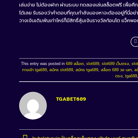
เล่นง่าย ไม่ต้องฝาก ผ่านระบบ ทดลองเล่นสล็อตฟรี เพื่อศึกษ
ได้เลย รับรองว่าคำตอบที่คุณกำลังมองหาจะต้องอยู่ที่นี่อย
วางเงินเดิมพันเท่าไหร่ก็มีสิทธิ์ลุ้นเงินรางวัลก้อนโต แจ็ค
This entry was posted in
689 สล็อต
,
slot689
,
slot689 เว็บตรง
,
slo
ทางเข้า tga689
,
สมัคร slot689
,
สมัคร tga689
,
สล็อต 689 วอ เลท
,
สล
ตรง
,
tga689
TGABET689