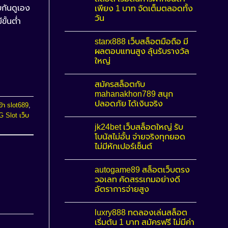
เข้า
แม่นยำ
บกันดูเอง
เพียง 1 บาท จัดเต็มตลอดทั้ง
สู่
ที่สุด
ระบบ
วัน
ั้นต่ำ
สล็อต
การ
No
เงิน
Comments
starx888 เว็บสล็อตมือถือ มี
on
มั่นคง
moodeng999
ถอน
ผลตอบแทนสูง ลุ้นรับรางวัล
ทาง
ง่าย
ใหญ่
เข้า
ไม่
เว็บ
จำกัด
No
สล็อต
รอบ
Comments
เริ่ม
สมัครสล็อตกับ
on
ต้น
starx888
mahanakhon789 สนุก
การ
เว็บ
ฝาก
ปลอดภัย ได้เงินจริง
สล็อต
ข้า slot689
,
ขั้น
มือ
ต่ำ
No
 Slot เว็บ
ถือ
เพียง
Comments
มี
jk24bet เว็บสล็อตใหญ่ รับ
on
1
ผล
สมัคร
บาท
โบนัสไม่อั้น จ่ายจริงทุกยอด
ตอบแทน
สล็อต
จัด
สูง
ไม่มีหักเปอร์เซ็นต์
กับ
เต็ม
ลุ้น
mahanakhon789
ตลอด
รับ
No
สนุก
ทั้ง
รางวัล
Comments
ปลอดภัย
วัน
autogame89 สล็อตเว็บตรง
on
ใหญ่
ได้
jk24bet
วอเลท คัดสรรเกมอย่างดี
เงิน
เว็บ
จริง
อัตราการจ่ายสูง
สล็อต
ใหญ่
No
รับ
Comments
โบนัส
luxry888 ทดลองเล่นสล็อต
on
ไม่
autogame89
เริ่มต้น 1 บาท สมัครฟรี ไม่มีค่า
อั้น
สล็อต