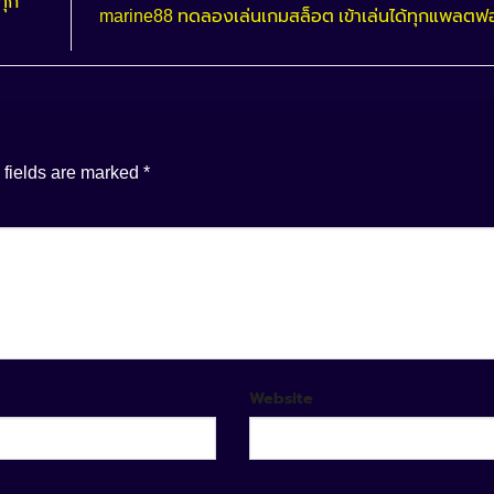
ทุก
marine88 ทดลองเล่นเกมสล็อต เข้าเล่นได้ทุกแพลตฟ
 fields are marked
*
Website