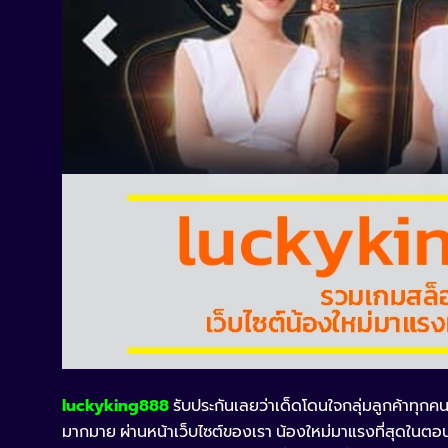
luckyking888
รับประกันเลยว่าเด็ดโดนใจกลุ่มลูกค้าทุก
มากมาย ผ่านหน้าเว็บไซต์ของเรา น้องใหม่มาแรงที่สุดในตอน