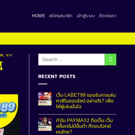
HOME
สมัครสมาชิก
เข้าสู่ระบบ
ติดต่อเรา
89
,
ทาง
้
RECENT POSTS
เว็บ LABET99 รองรับการเล่น
คาสิโนออนไลน์ อย่างไร? เพื่อ
ให้ผู้เล่นมั่นใจ
No
Comments
ทำไม PAYMAX2 ถึงเป็น เว็บ
on
เว็บ
สล็อตไม่มีขั้นต่ำ ที่ตอบโจทย์
LABET99
คนไทย?
รองรับ