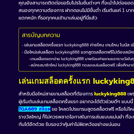
คุณยังสามารถติดต่อขอรับโปรโมชั่นต่างๆ ที่จะนำไปต่อยอดเ
สนองทุกความต้องการ ฝากถอนไม่มีขั้นต่ำ เริ่มต้นแค่ 1 บาทเ
แตกหนัก ที่รอทุกคนเข้ามาเล่นอยู่ที่นี่แล้ว
สารบัญบทความ
เล่นเกมสล็อตครั้งแรก luckyking888 ค่ายไหน เกมไหน โบนัส เข้
มือใหม่เล่นสล็อต luckyking888 แจกสูตรสล็อตฟรีไม่ต้องสมัค
เกมสล็อตแตกง่าย luckyking888 มาพร้อมค่ายเกมแจกรางวัลในท
สมัครสมาชิกใหม่ luckyking888 ทดลองเล่นสล็อตฟรี เพื่อศึกษาเรีย
เล่นเกมสล็อตครั้งแรก luckyking8
luckyking888
สำหรับมือใหม่สายเกมสล็อตที่ต้องการ
เพร
ผู้เริ่มต้นเล่นเกมสล็อตครั้งแรก อยากจะได้ตัวช่วยดีๆ แบบ
TGA689 สล็อต
ขอ โหลดโปรแกรมสูตรสล็อตฟรี หรือไม่โหลด 
รางวัลใหญ่ ก็ไม่ควรพลาดโอกาสในการเล่นแบบแม่นยำ ที่จะกา
กันได้อีกด้วย รับรองว่าคุ้มค่าไม่ผิดหวังอย่างแน่นอน