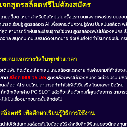
จกสูตรสล็อตฟรีไม่ต้องสมัคร
กมสล็อต เหมาะสำหรับมือใหม่เล่นครั้งแรก บนแพลตฟอร์มระบบออนไ
มารถเรียนรู้ สูตรสล็อต AI เพื่อยกระดับความรู้ด้าน ปั่นสปินสล็อต พร
ี่สุด สามารถฝึกฝนและเรียนรู้การใช้งาน สูตรสล็อตฟรีไม่ต้องสมัคร เป็
ิทัล สนุกกับเกมแบรนด์ดังมากมาย ยิ่งเล่นยิ่งได้กำไรมากยิ่งขึ้น ค
ายเกมแจกรางวัลในทุกช่วงเวลา
เดิมพัน ที่จะต้องเลือกเล่น เกมสล็อตแตกง่าย กับค่ายเกมที่กำลังจะ
สล็อต 689 วอ เลท
กมสาย
สูตรสล็อตฟรีไม่ต้องสมัคร จะช่วยปรับเปลี
สล็อต AI ระบบใหม่ สามารถทำกำไรให้ได้เงินจริง โดยเฉพาะมือใหม่
ฟรี ก็คลิกเลือกค่าย PG SLOT แล้วก็จะเห็นตัวเกมที่คุณต้องการ สามาร
ไม่เป็นเรื่องยากขนาดนั้นอีกต่อไป
อตฟรี เพื่อศึกษาเรียนรู้วิธีการใช้งาน
รถนำไปใช้เล่นเกมสล็อตลุ้นโบนัสต่อได้ สำหรับสิทธิพิเศษของนักลงทุนท